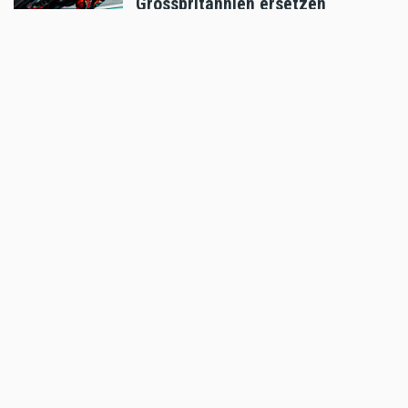
Grossbritannien ersetzen
Aug 04 2026 - 6:18pm
,
by
KTM
Sport
Enduro4Kids RedBullRing 2026
Nachbericht
Aug 04 2026 - 6:05pm
,
by
MR Presse
Sport
Podiumsplatz für Laengenfelder
beim anspruchsvollen MXGP von
Flandern
Aug 04 2026 - 5:47pm
,
by
KTM
Sport
Hard Enduro World Ranking: X-
GRIP Racing Team erfolgreich bei
Red Bull Romaniacs