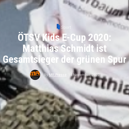
Sport
ÖTSV Kids E-Cup 2020:
Matthias Schmidt ist
Gesamtsieger der grünen Spur
By
MR Presse
,
14 November, 2020