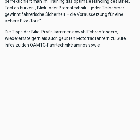
perfektioniert man im Training das optimale Handling des Bikes.
Egal ob Kurven-, Blick- oder Bremstechnik – jeder Teilnehmer
gewinnt fahrerische Sicherheit – die Voraussetzung für eine
sichere Bike-Tour."
Die Tipps der Bike-Profis kommen sowohl Fahranfängern,
Wiedereinsteigern als auch geübten Motorradfahrern zu Gute.
Infos zu den ÖAMTC-Fahrtechniktrainings sowie
Buchungsmöglichkeiten gibt es online unter
www.oeamtc.at/fahrtechnik
oder telefonisch unter (02253) 81700
- 32100.
TAGS
ÖAMTC
MORE FREIZEIT
Freizeit