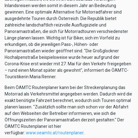
Inlandsreisen werden somit in diesem Jahr an Bedeutung
gewinnen. Eine optimale Alternative für Motorradfahrer sind
ausgedehnte Touren durch Österreich. Die Republik bietet
zahlreiche landschaftlich reizvolle Ausflugsziele und
Panoramastraßen, die sich für Motorradtouren verschiedenster
Länge planen lassen. Wichtig ist für Biker, sich im Vorfeld zu
erkundigen, ob die jeweiligen Pass-, Höhen- oder
Panoramastraßen wieder geöffnet sind. "Die Großglockner
Hochalpenstraße beispielsweise wurde heuer aufgrund der
Corona-Krise erst wieder mit 27. Mai für den Verkehr freigegeben
– rund einen Monat später als gewohnt", informiert die ÖAMTC-
Touristikerin Maria Renner.
Beim ÖAMTC Routenplaner kann bei der Streckenplanung das
Motorrad als Verkehrsmittel angegeben werden. Dadurch wird die
exakt benötigte Fahrzeit berechnet, wodurch sich Touren optimal
planen lassen. "Zusätzlich sollte man sich schon vor der Abfahrt
auf den Webseiten der Betreiber informieren, wie sich die
Öffnungszeiten der Panoramastraßen derzeit gestalten." Der
ÖAMTC Routenplaner ist hier
verfügbar:
www.oeamtc.at/routenplaner
.