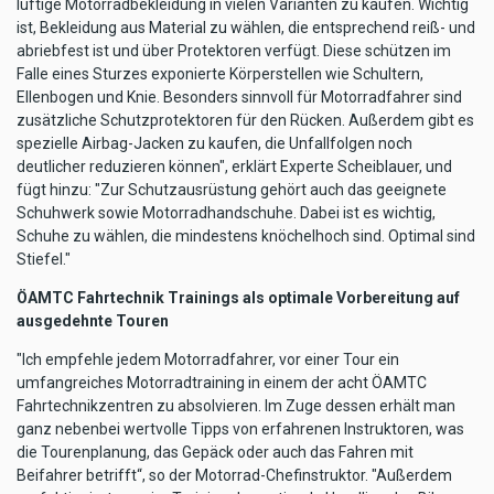
luftige Motorradbekleidung in vielen Varianten zu kaufen. Wichtig
ist, Bekleidung aus Material zu wählen, die entsprechend reiß- und
abriebfest ist und über Protektoren verfügt. Diese schützen im
Falle eines Sturzes exponierte Körperstellen wie Schultern,
Ellenbogen und Knie. Besonders sinnvoll für Motorradfahrer sind
zusätzliche Schutzprotektoren für den Rücken. Außerdem gibt es
spezielle Airbag-Jacken zu kaufen, die Unfallfolgen noch
deutlicher reduzieren können", erklärt Experte Scheiblauer, und
fügt hinzu: "Zur Schutzausrüstung gehört auch das geeignete
Schuhwerk sowie Motorradhandschuhe. Dabei ist es wichtig,
Schuhe zu wählen, die mindestens knöchelhoch sind. Optimal sind
Stiefel."
ÖAMTC Fahrtechnik Trainings als optimale Vorbereitung auf
ausgedehnte Touren
"Ich empfehle jedem Motorradfahrer, vor einer Tour ein
umfangreiches Motorradtraining in einem der acht ÖAMTC
Fahrtechnikzentren zu absolvieren. Im Zuge dessen erhält man
ganz nebenbei wertvolle Tipps von erfahrenen Instruktoren, was
die Tourenplanung, das Gepäck oder auch das Fahren mit
Beifahrer betrifft“, so der Motorrad-Chefinstruktor. "Außerdem