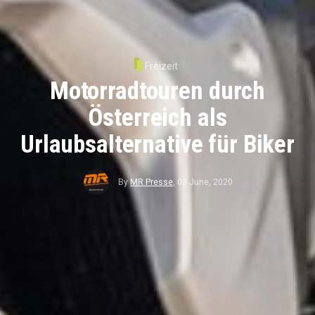
Freizeit
Motorradtouren durch
Österreich als
Urlaubsalternative für Biker
By
MR Presse
,
03 June, 2020