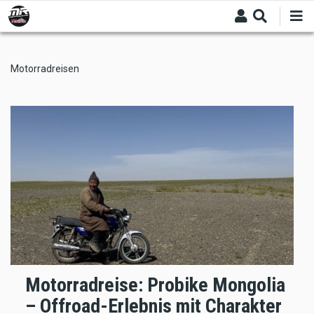
Skip
to
main
content
Motorradreisen
Motorradreise: Probike Mongolia
– Offroad-Erlebnis mit Charakter