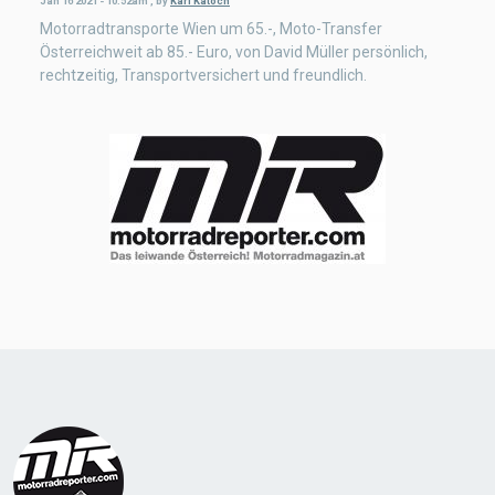
Jan 16 2021 - 10:52am
,
by
Karl Katoch
Motorradtransporte Wien um 65.-, Moto-Transfer
Österreichweit ab 85.- Euro, von David Müller persönlich,
rechtzeitig, Transportversichert und freundlich.