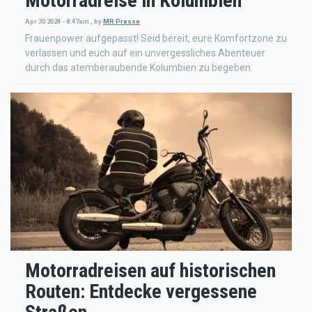
Motorradreise in Kolumbien
Apr 30 2024 - 8:47am
,
by
MR Presse
Frauenpower aufgepasst! Seid bereit, eure Komfortzone zu
verlassen und euch auf ein unvergessliches Abenteuer
durch das atemberaubende Kolumbien zu begeben.
Motorradreisen auf historischen
Routen: Entdecke vergessene