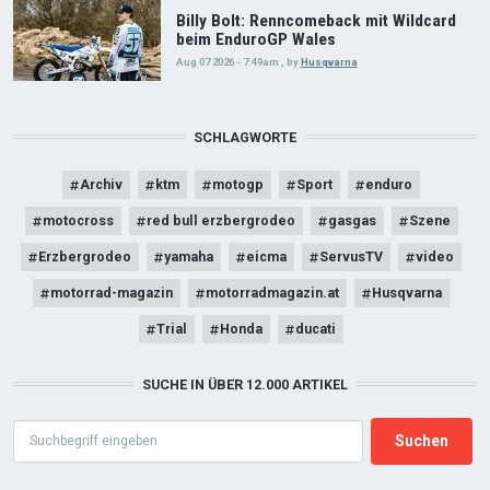
Billy Bolt: Renncomeback mit Wildcard
beim EnduroGP Wales
Aug 07 2026 - 7:49am
,
by
Husqvarna
SCHLAGWORTE
Archiv
ktm
motogp
Sport
enduro
motocross
red bull erzbergrodeo
gasgas
Szene
Erzbergrodeo
yamaha
eicma
ServusTV
video
motorrad-magazin
motorradmagazin.at
Husqvarna
Trial
Honda
ducati
SUCHE IN ÜBER 12.000 ARTIKEL
Search