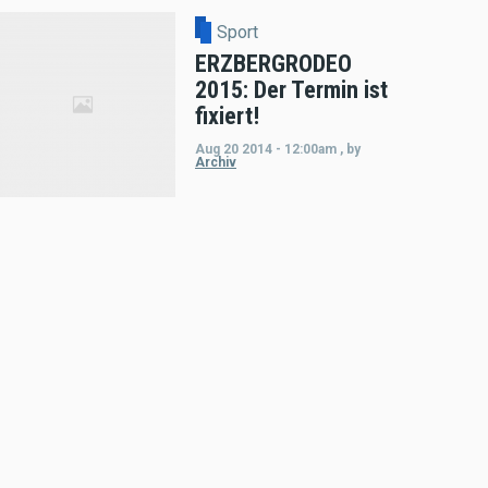
Sport
ERZBERGRODEO
2015: Der Termin ist
fixiert!
Aug 20 2014 - 12:00am
,
by
Archiv