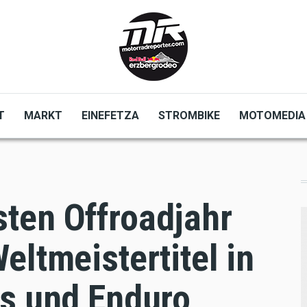
T
MARKT
EINEFETZA
STROMBIKE
MOTOMEDIA
ten Offroadjahr
eltmeistertitel in
ss und Enduro