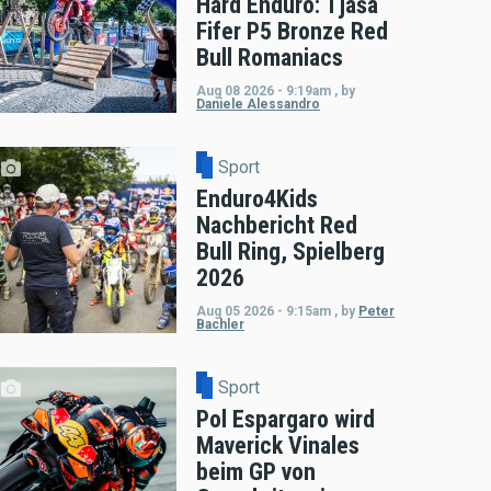
Hard Enduro: Tjaša
Fifer P5 Bronze Red
Bull Romaniacs
Aug 08 2026 - 9:19am
,
by
Daniele Alessandro
Sport
Enduro4Kids
Nachbericht Red
Bull Ring, Spielberg
2026
Aug 05 2026 - 9:15am
,
by
Peter
Bachler
Sport
Pol Espargaro wird
Maverick Vinales
beim GP von