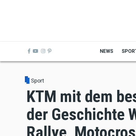
Skip
to
main
content
NEWS
SPOR
Sport
KTM mit dem bes
der Geschichte W
Rallye, Motocro