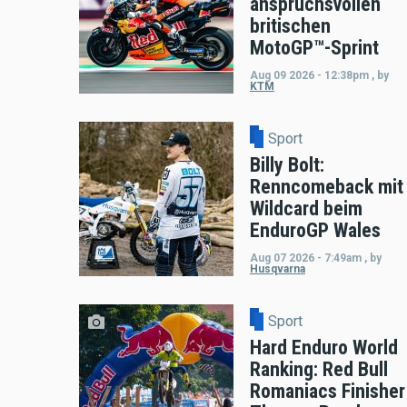
anspruchsvollen
britischen
MotoGP™-Sprint
Aug 09 2026 - 12:38pm
,
by
KTM
Sport
Billy Bolt:
Renncomeback mit
Wildcard beim
EnduroGP Wales
Aug 07 2026 - 7:49am
,
by
Husqvarna
Sport
Hard Enduro World
Ranking: Red Bull
Romaniacs Finisher