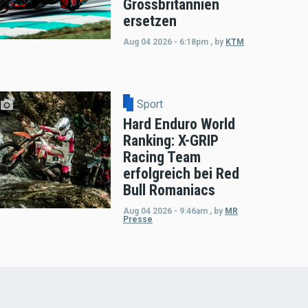
Grossbritannien
ersetzen
Aug 04 2026 - 6:18pm
,
by
KTM
Sport
Hard Enduro World
Ranking: X-GRIP
Racing Team
erfolgreich bei Red
Bull Romaniacs
Aug 04 2026 - 9:46am
,
by
MR
Presse