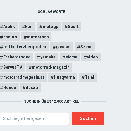
SCHLAGWORTE
Archiv
ktm
motogp
Sport
enduro
motocross
red bull erzbergrodeo
gasgas
Szene
Erzbergrodeo
yamaha
eicma
video
ServusTV
motorrad-magazin
motorradmagazin.at
Husqvarna
Trial
Honda
ducati
SUCHE IN ÜBER 12.000 ARTIKEL
earch