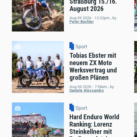
Straßburg 15./16.
August 2026
Aug 09 2026 - 12:22pm
,
by
Peter Bachler
Sport
Tobias Ebster mit
neuem ZX Moto
Werksvertrag und
großen Plänen
Aug 06 2026 - 7:58am
,
by
Daniele Alessandro
Sport
Hard Enduro World
Ranking: Lorenz
Steinkellner mit