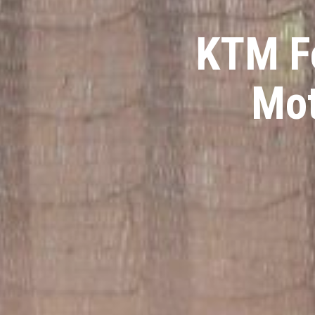
KTM Fe
Mot