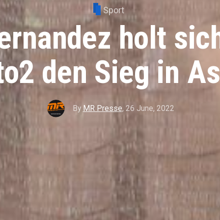
Sport
rnandez holt sich
o2 den Sieg in A
By
MR Presse
,
26 June, 2022