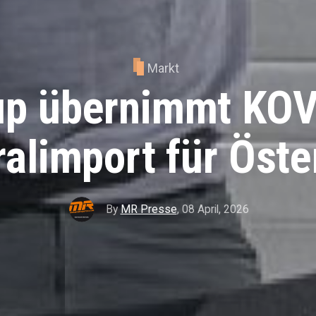
Markt
up übernimmt KO
alimport für Öste
By
MR Presse
,
08 April, 2026