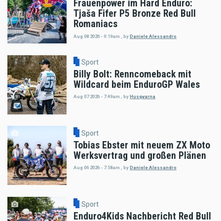
Frauenpower im Hard Enduro:
Tjaša Fifer P5 Bronze Red Bull
Romaniacs
Aug 08 2026 - 9:19am
,
by
Daniele Alessandro
Sport
Billy Bolt: Renncomeback mit
Wildcard beim EnduroGP Wales
Aug 07 2026 - 7:49am
,
by
Husqvarna
Sport
Tobias Ebster mit neuem ZX Moto
Werksvertrag und großen Plänen
Aug 06 2026 - 7:58am
,
by
Daniele Alessandro
Sport
Enduro4Kids Nachbericht Red Bull