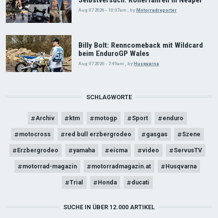
Selbstversuch: Rollerfahren in Neapel
Aug 07 2026 - 10:07am
,
by
Motorradreporter
Billy Bolt: Renncomeback mit Wildcard
beim EnduroGP Wales
Aug 07 2026 - 7:49am
,
by
Husqvarna
SCHLAGWORTE
Archiv
ktm
motogp
Sport
enduro
motocross
red bull erzbergrodeo
gasgas
Szene
Erzbergrodeo
yamaha
eicma
video
ServusTV
motorrad-magazin
motorradmagazin.at
Husqvarna
Trial
Honda
ducati
SUCHE IN ÜBER 12.000 ARTIKEL