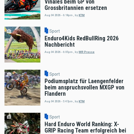
Vinales beim GP von
Grossbritannien ersetzen
Aug 04 2026 - 6:18pm
,
by
KTM
Sport
Enduro4Kids RedBullRing 2026
Nachbericht
Aug 04 2026 - 6:05pm
,
by
MR Presse
Sport
Podiumsplatz für Laengenfelder
beim anspruchsvollen MXGP von
Flandern
Aug 04 2026 - 5:47pm
,
by
KTM
Sport
Hard Enduro World Ranking: X-
GRIP Racing Team erfolgreich bei