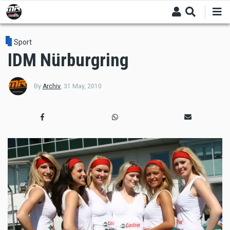
Skip
to
main
content
Sport
IDM Nürburgring
By
Archiv
,
31 May, 2010