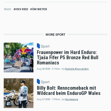
TAGS
HSV RIED
ÖM WEYER
MORE SPORT
Sport
Frauenpower im Hard Enduro:
Tjaša Fifer P5 Bronze Red Bull
Romaniacs
Aug 08 2026 - 9:19am
,
by
Daniele Alessandro
Sport
Billy Bolt: Renncomeback mit
Wildcard beim EnduroGP Wales
Aug 07 2026 - 7:49am
,
by
Husqvarna