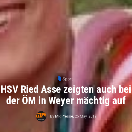
Sport
HSV Ried Asse zeigten auch bei
der ÖM in Weyer mächtig auf
By
MR Presse
,
25 May, 2019