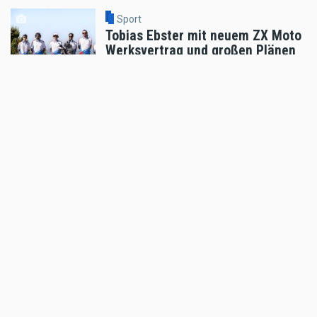
Sport
Tobias Ebster mit neuem ZX Moto
Werksvertrag und großen Plänen
Aug 06 2026 - 7:58am
,
by
Daniele Alessandro
Sport
Enduro4Kids Nachbericht Red Bull
Ring, Spielberg 2026
Aug 05 2026 - 9:15am
,
by
Peter Bachler
Sport
Hard Enduro World Ranking: Red
Bull Romaniacs Finisher Thomas
Bruckner
Aug 05 2026 - 8:41am
,
by
Daniele Alessandro