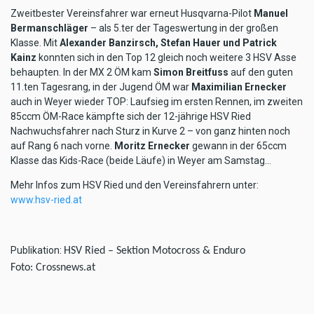
Zweitbester Vereinsfahrer war erneut Husqvarna-Pilot
Manuel
Bermanschläger
– als 5.ter der Tageswertung in der großen
Klasse. Mit
Alexander Banzirsch, Stefan Hauer und Patrick
Kainz
konnten sich in den Top 12 gleich noch weitere 3 HSV Asse
behaupten. In der MX 2 ÖM kam
Simon Breitfuss
auf den guten
11.ten Tagesrang, in der Jugend ÖM war
Maximilian Ernecker
auch in Weyer wieder TOP: Laufsieg im ersten Rennen, im zweiten
85ccm ÖM-Race kämpfte sich der 12-jährige HSV Ried
Nachwuchsfahrer nach Sturz in Kurve 2 – von ganz hinten noch
auf Rang 6 nach vorne.
Moritz Ernecker
gewann in der 65ccm
Klasse das Kids-Race (beide Läufe) in Weyer am Samstag…
Mehr Infos zum HSV Ried und den Vereinsfahrern unter:
www.hsv-ried.at
Publikation:
HSV Ried – Sektion Motocross & Enduro
Foto: Crossnews.at