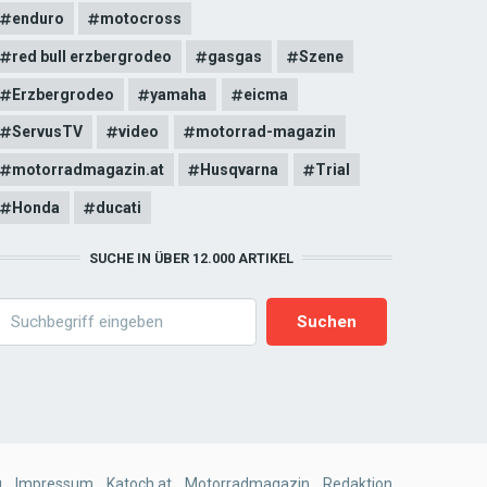
enduro
motocross
red bull erzbergrodeo
gasgas
Szene
Erzbergrodeo
yamaha
eicma
ServusTV
video
motorrad-magazin
motorradmagazin.at
Husqvarna
Trial
Honda
ducati
SUCHE IN ÜBER 12.000 ARTIKEL
earch
g
Impressum
Katoch.at
Motorradmagazin
Redaktion