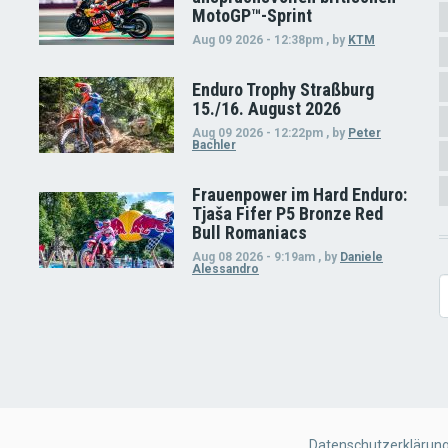
MotoGP™-Sprint
Aug 09 2026 - 12:38pm
,
by
KTM
Enduro Trophy Straßburg
15./16. August 2026
Aug 09 2026 - 12:22pm
,
by
Peter
Bachler
Frauenpower im Hard Enduro:
Tjaša Fifer P5 Bronze Red
Bull Romaniacs
Aug 08 2026 - 9:19am
,
by
Daniele
Alessandro
S
FOOTER
Datenschutzerklärun