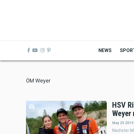
Skip
to
main
content
NEWS
SPOR
ÖM Weyer
HSV Ri
Weyer 
May 25 2019
Nächster M