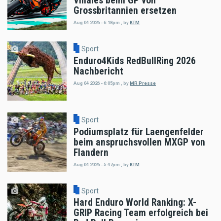
Vinales beim GP von
Grossbritannien ersetzen
Aug 04 2026 - 6:18pm
,
by
KTM
Sport
Enduro4Kids RedBullRing 2026
Nachbericht
Aug 04 2026 - 6:05pm
,
by
MR Presse
Sport
Podiumsplatz für Laengenfelder
beim anspruchsvollen MXGP von
Flandern
Aug 04 2026 - 5:47pm
,
by
KTM
Sport
Hard Enduro World Ranking: X-
GRIP Racing Team erfolgreich bei