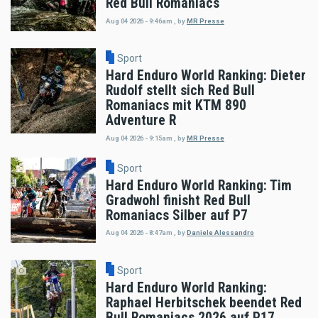
Red Bull Romaniacs
Aug 04 2026 - 9:46am
,
by
MR Presse
Sport
Hard Enduro World Ranking: Dieter
Rudolf stellt sich Red Bull
Romaniacs mit KTM 890
Adventure R
Aug 04 2026 - 9:15am
,
by
MR Presse
Sport
Hard Enduro World Ranking: Tim
Gradwohl finisht Red Bull
Romaniacs Silber auf P7
Aug 04 2026 - 8:47am
,
by
Daniele Alessandro
Sport
Hard Enduro World Ranking:
Raphael Herbitschek beendet Red
Bull Romaniacs 2026 auf P17