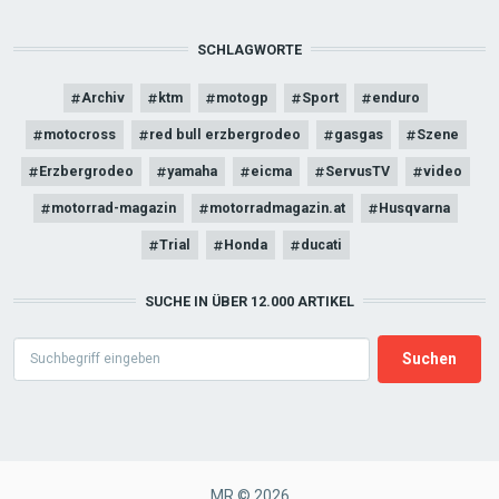
SCHLAGWORTE
Archiv
ktm
motogp
Sport
enduro
motocross
red bull erzbergrodeo
gasgas
Szene
Erzbergrodeo
yamaha
eicma
ServusTV
video
motorrad-magazin
motorradmagazin.at
Husqvarna
Trial
Honda
ducati
SUCHE IN ÜBER 12.000 ARTIKEL
Search
MR © 2026