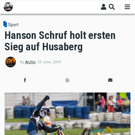
Skip
to
main
content
Sport
Hanson Schruf holt ersten
Sieg auf Husaberg
By
Archiv
,
25 June, 2009