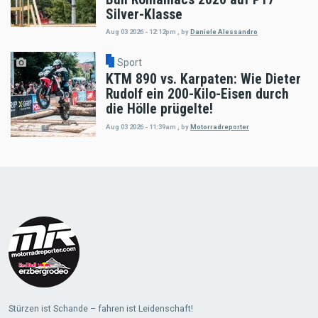
Silver-Klasse
Aug 03 2026 - 12:12pm
,
by
Daniele Alessandro
Sport
KTM 890 vs. Karpaten: Wie Dieter
Rudolf ein 200-Kilo-Eisen durch
die Hölle prügelte!
Aug 03 2026 - 11:39am
,
by
Motorradreporter
Load
More
Stürzen ist Schande – fahren ist Leidenschaft!