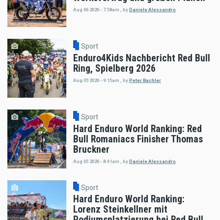
Aug 06 2026 - 7:58am
,
by
Daniele Alessandro
Sport
Enduro4Kids Nachbericht Red Bull
Ring, Spielberg 2026
Aug 05 2026 - 9:15am
,
by
Peter Bachler
Sport
Hard Enduro World Ranking: Red
Bull Romaniacs Finisher Thomas
Bruckner
Aug 05 2026 - 8:41am
,
by
Daniele Alessandro
Sport
Hard Enduro World Ranking:
Lorenz Steinkellner mit
Podiumsplatzierung bei Red Bull