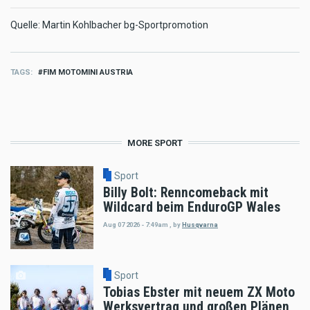
Quelle: Martin Kohlbacher bg-Sportpromotion
TAGS
FIM MOTOMINI AUSTRIA
MORE SPORT
Sport
Billy Bolt: Renncomeback mit
Wildcard beim EnduroGP Wales
Aug 07 2026 - 7:49am
,
by
Husqvarna
Sport
Tobias Ebster mit neuem ZX Moto
Werksvertrag und großen Plänen