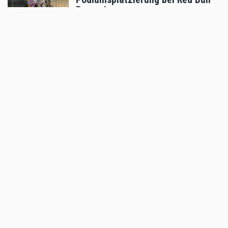
Romaniacs
Aug 05 2026 - 8:24am
,
by
Daniele Alessandro
Sport
Pol Espargaro wird Maverick
Vinales beim GP von
Grossbritannien ersetzen
Aug 04 2026 - 6:18pm
,
by
KTM
Sport
Enduro4Kids RedBullRing 2026
Nachbericht
Aug 04 2026 - 6:05pm
,
by
MR Presse
Sport
Podiumsplatz für Laengenfelder
beim anspruchsvollen MXGP von
Flandern