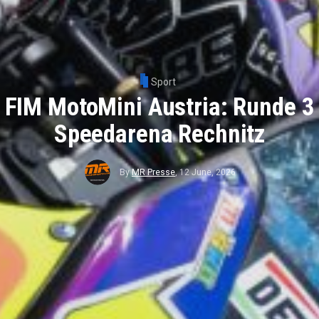
Sport
FIM MotoMini Austria: Runde 3
Speedarena Rechnitz
By
MR Presse
,
12 June, 2026