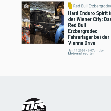
Red Bull Erzbergrode
Hard Enduro Spirit i
der Wiener City: Da
Red Bull
Erzbergrodeo
Fahrerlager bei der
Vienna Drive
Jan 14 2026 - 6:07pm
,
by
Motorradreporter
Load
More