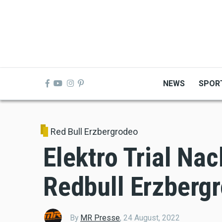
Skip
to
main
content
NEWS
SPOR
Red Bull Erzbergrodeo
Elektro Trial N
Redbull Erzberg
By
MR Presse
,
24 August, 2022