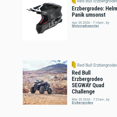
Red Bull Erzbergrode
Erzbergrodeo: Helm
Panik umsonst
Apr 20 2026 - 7:16am
,
by
Motorradreporter
Red Bull Erzbergrode
Red Bull
Erzbergrodeo
SEGWAY Quad
Challenge
Mar 20 2026 - 7:21am
,
by
Erzbergrodeo