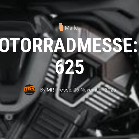
Markt
OTORRADMESSE:
625
By
MR Presse
,
06 November, 2025