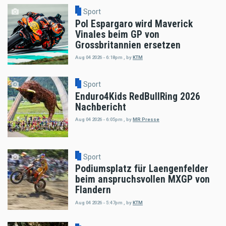
Sport
Pol Espargaro wird Maverick
Vinales beim GP von
Grossbritannien ersetzen
Aug 04 2026 - 6:18pm
,
by
KTM
Sport
Enduro4Kids RedBullRing 2026
Nachbericht
Aug 04 2026 - 6:05pm
,
by
MR Presse
Sport
Podiumsplatz für Laengenfelder
beim anspruchsvollen MXGP von
Flandern
Aug 04 2026 - 5:47pm
,
by
KTM