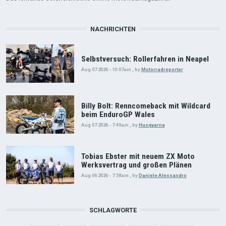
NACHRICHTEN
Selbstversuch: Rollerfahren in Neapel
Aug 07 2026 - 10:07am
,
by
Motorradreporter
Billy Bolt: Renncomeback mit Wildcard
beim EnduroGP Wales
Aug 07 2026 - 7:49am
,
by
Husqvarna
Tobias Ebster mit neuem ZX Moto
Werksvertrag und großen Plänen
Aug 06 2026 - 7:58am
,
by
Daniele Alessandro
SCHLAGWORTE