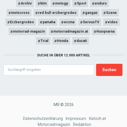
Archiv
ktm
motogp
Sport
enduro
motocross
red bull erzbergrodeo
gasgas
Szene
Erzbergrodeo
yamaha
eicma
ServusTV
video
motorrad-magazin
motorradmagazin.at
Husqvarna
Trial
Honda
ducati
SUCHE IN ÜBER 12.000 ARTIKEL
Search
MR © 2026
FOOTER
Datenschutzerklärung
Impressum
Katoch.at
Motorradmagazin
Redaktion