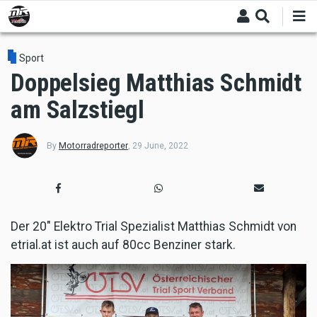
Skip
to
main
content
Sport
Doppelsieg Matthias Schmidt
am Salzstiegl
By
Motorradreporter
,
29 June, 2022
Der 20" Elektro Trial Spezialist Matthias Schmidt von
etrial.at ist auch auf 80cc Benziner stark.