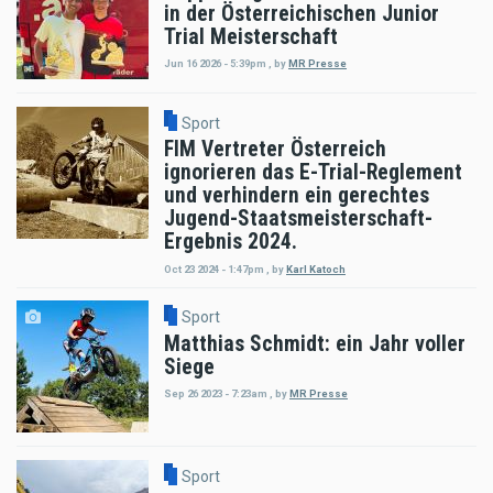
in der Österreichischen Junior
Trial Meisterschaft
Jun 16 2026 - 5:39pm
,
by
MR Presse
Sport
FIM Vertreter Österreich
ignorieren das E-Trial-Reglement
und verhindern ein gerechtes
Jugend-Staatsmeisterschaft-
Ergebnis 2024.
Oct 23 2024 - 1:47pm
,
by
Karl Katoch
Sport
Matthias Schmidt: ein Jahr voller
Siege
Sep 26 2023 - 7:23am
,
by
MR Presse
Sport