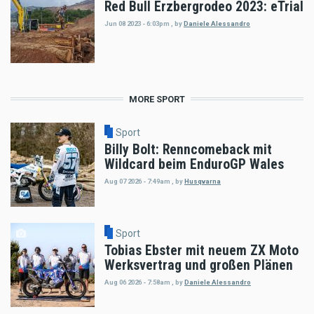
Red Bull Erzbergrodeo 2023: eTrial
Jun 08 2023 - 6:03pm
,
by
Daniele Alessandro
MORE SPORT
Sport
Billy Bolt: Renncomeback mit
Wildcard beim EnduroGP Wales
Aug 07 2026 - 7:49am
,
by
Husqvarna
Sport
Tobias Ebster mit neuem ZX Moto
Werksvertrag und großen Plänen
Aug 06 2026 - 7:58am
,
by
Daniele Alessandro