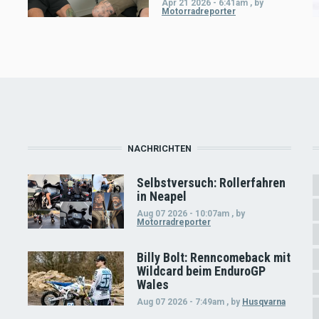
Apr 21 2026 - 6:41am
,
by
Motorradreporter
NACHRICHTEN
Selbstversuch: Rollerfahren
in Neapel
Aug 07 2026 - 10:07am
,
by
Motorradreporter
Billy Bolt: Renncomeback mit
Wildcard beim EnduroGP
Wales
Aug 07 2026 - 7:49am
,
by
Husqvarna