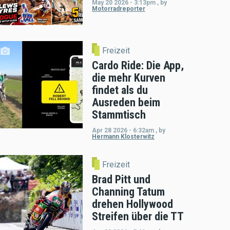
May 20 2026 - 3:13pm
,
by
Motorradreporter
Freizeit
Cardo Ride: Die App,
die mehr Kurven
findet als du
Ausreden beim
Stammtisch
Apr 28 2026 - 6:32am
,
by
Hermann Klosterwitz
Freizeit
Brad Pitt und
Channing Tatum
drehen Hollywood
Streifen über die TT