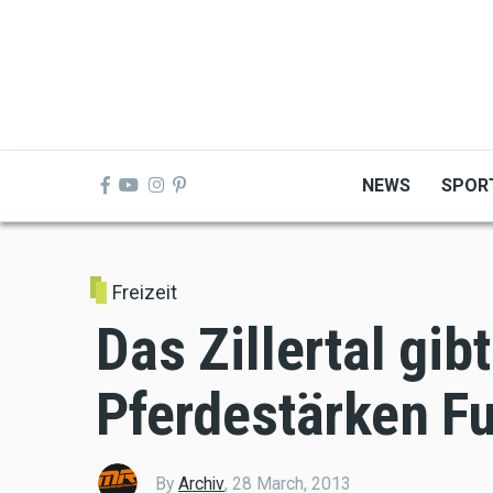
Skip
to
main
content
NEWS
SPOR
Freizeit
Das Zillertal gib
Pferdestärken Fu
By
Archiv
,
28 March, 2013