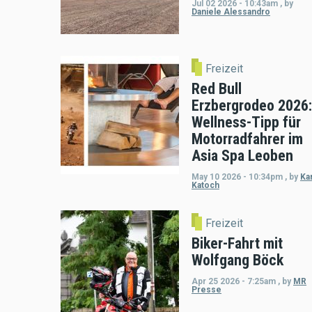
Jul 02 2026 - 10:43am
,
by
Daniele Alessandro
Freizeit
Red Bull
Erzbergrodeo 2026:
Wellness-Tipp für
Motorradfahrer im
Asia Spa Leoben
May 10 2026 - 10:34pm
,
by
Kar
Katoch
Freizeit
Biker-Fahrt mit
Wolfgang Böck
Apr 25 2026 - 7:25am
,
by
MR
Presse