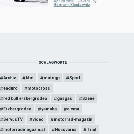
Apr 20 2026 - 7:49am
,
by
Hermann Klosterwitz
SCHLAGWORTE
Archiv
ktm
motogp
Sport
enduro
motocross
red bull erzbergrodeo
gasgas
Szene
Erzbergrodeo
yamaha
eicma
ServusTV
video
motorrad-magazin
motorradmagazin.at
Husqvarna
Trial