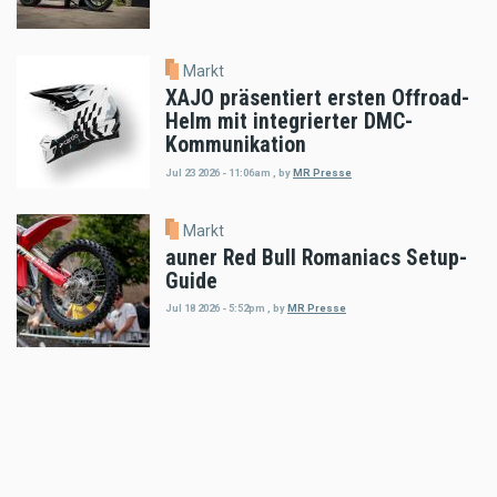
Markt
XAJO präsentiert ersten Offroad-
Helm mit integrierter DMC-
Kommunikation
Jul 23 2026 - 11:06am
,
by
MR Presse
Markt
auner Red Bull Romaniacs Setup-
Guide
Jul 18 2026 - 5:52pm
,
by
MR Presse
Markt
Klim Motorradbekleidung: THE
HEAT IS ON!
Jul 16 2026 - 8:52am
,
by
MR Presse