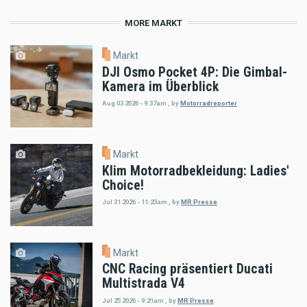
MORE MARKT
Markt
DJI Osmo Pocket 4P: Die Gimbal-
Kamera im Überblick
Aug 03 2026 - 9:37am
,
by
Motorradreporter
Markt
Klim Motorradbekleidung: Ladies'
Choice!
Jul 31 2026 - 11:23am
,
by
MR Presse
Markt
CNC Racing präsentiert Ducati
Multistrada V4
Jul 25 2026 - 9:21am
,
by
MR Presse