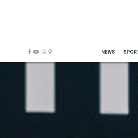
Skip
to
main
content
NEWS
SPOR