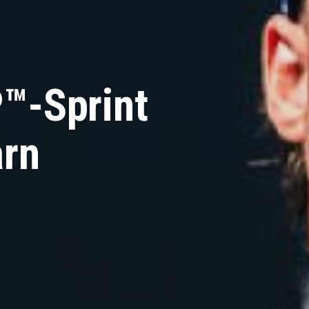
™-Sprint
arn