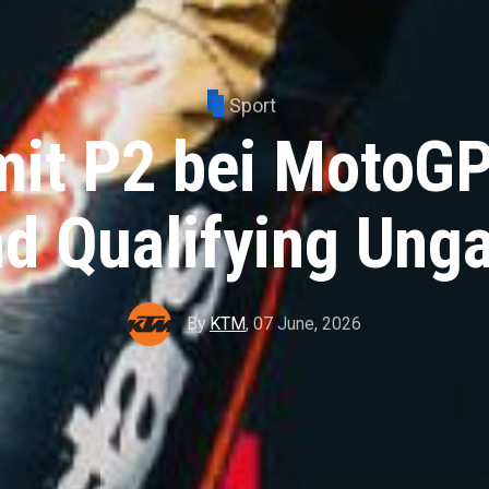
Sport
mit P2 bei MotoGP
d Qualifying Ung
By
KTM
,
07 June, 2026