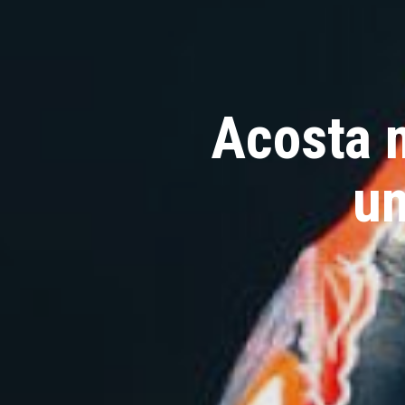
Acosta 
un