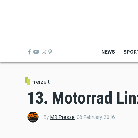
Skip
to
main
content
NEWS
SPOR
Freizeit
13. Motorrad Lin
By
MR Presse
,
08 February, 2016