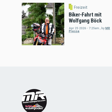
Freizeit
Biker-Fahrt mit
Wolfgang Böck
Apr 25 2026 - 7:25am
,
by
MR
Presse
Load
More