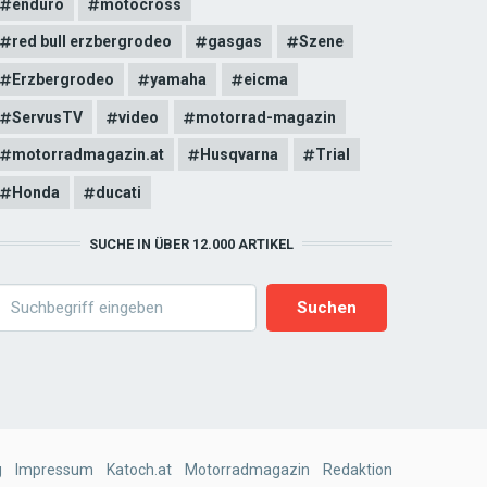
enduro
motocross
red bull erzbergrodeo
gasgas
Szene
Erzbergrodeo
yamaha
eicma
ServusTV
video
motorrad-magazin
motorradmagazin.at
Husqvarna
Trial
Honda
ducati
SUCHE IN ÜBER 12.000 ARTIKEL
earch
g
Impressum
Katoch.at
Motorradmagazin
Redaktion