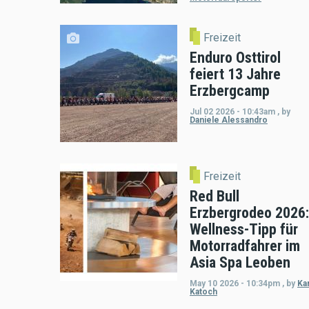
Freizeit
Enduro Osttirol
feiert 13 Jahre
Erzbergcamp
Jul 02 2026 - 10:43am
,
by
Daniele Alessandro
Freizeit
Red Bull
Erzbergrodeo 2026:
Wellness-Tipp für
Motorradfahrer im
Asia Spa Leoben
May 10 2026 - 10:34pm
,
by
Kar
Katoch