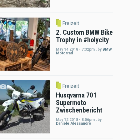
Freizeit
2. Custom BMW Bike
Trophy in #holycity
May 14 2018 - 7:32pm
,
by
BMW
Motorrad
Freizeit
Husqvarna 701
Supermoto
Zwischenbericht
May 12 2018 - 8:06pm
,
by
Daniele Alessandro