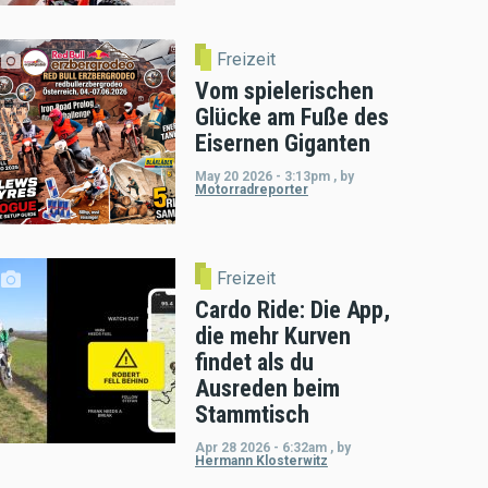
Freizeit
Vom spielerischen
Glücke am Fuße des
Eisernen Giganten
May 20 2026 - 3:13pm
,
by
Motorradreporter
Freizeit
Cardo Ride: Die App,
die mehr Kurven
findet als du
Ausreden beim
Stammtisch
Apr 28 2026 - 6:32am
,
by
Hermann Klosterwitz