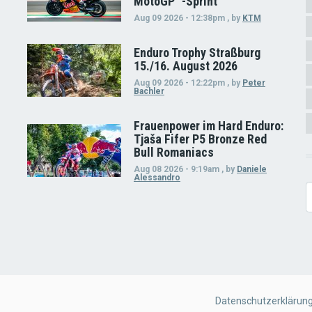
MotoGP™-Sprint
Aug 09 2026 - 12:38pm
,
by
KTM
Enduro Trophy Straßburg
15./16. August 2026
Aug 09 2026 - 12:22pm
,
by
Peter
Bachler
Frauenpower im Hard Enduro:
Tjaša Fifer P5 Bronze Red
Bull Romaniacs
Aug 08 2026 - 9:19am
,
by
Daniele
Alessandro
S
FOOTER
Datenschutzerklärun