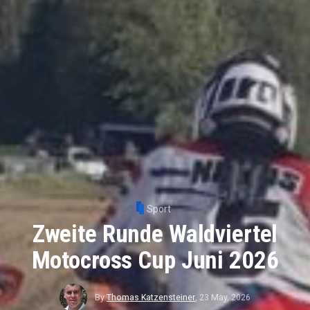
Sport
Zweite Runde Waldviertel
Motocross Cup Juni 2026
By
Thomas Katzensteiner
,
23 May, 2026