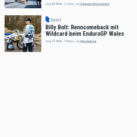
Aug 08 2026 - 9:19am
,
by
Daniele Alessandro
Sport
Billy Bolt: Renncomeback mit
Wildcard beim EnduroGP Wales
Aug 07 2026 - 7:49am
,
by
Husqvarna
Sport
Tobias Ebster mit neuem ZX Moto
Werksvertrag und großen Plänen
Aug 06 2026 - 7:58am
,
by
Daniele Alessandro
Sport
Enduro4Kids Nachbericht Red Bull
Ring, Spielberg 2026
Aug 05 2026 - 9:15am
,
by
Peter Bachler