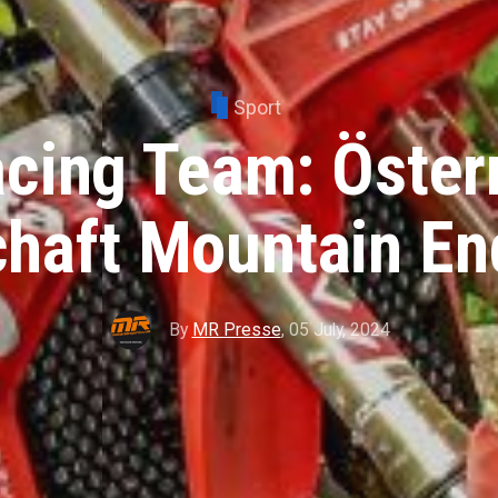
Sport
cing Team: Öster
chaft Mountain En
By
MR Presse
,
05 July, 2024