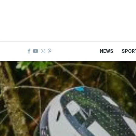
Skip
to
main
content
NEWS
SPOR