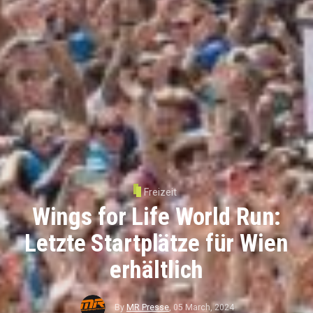
Freizeit
Wings for Life World Run:
Letzte Startplätze für Wien
erhältlich
By
MR Presse
,
05 March, 2024