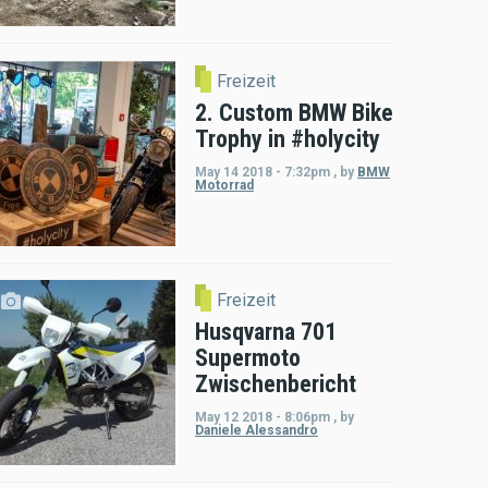
Freizeit
2. Custom BMW Bike
Trophy in #holycity
May 14 2018 - 7:32pm
,
by
BMW
Motorrad
Freizeit
Husqvarna 701
Supermoto
Zwischenbericht
May 12 2018 - 8:06pm
,
by
Daniele Alessandro