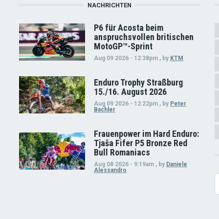
NACHRICHTEN
P6 für Acosta beim
anspruchsvollen britischen
MotoGP™-Sprint
Aug 09 2026 - 12:38pm
,
by
KTM
Enduro Trophy Straßburg
15./16. August 2026
Aug 09 2026 - 12:22pm
,
by
Peter
Bachler
Frauenpower im Hard Enduro:
Tjaša Fifer P5 Bronze Red
Bull Romaniacs
Aug 08 2026 - 9:19am
,
by
Daniele
Alessandro
S