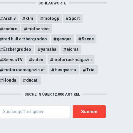
SCHLAGWORTE
Archiv
ktm
motogp
Sport
enduro
motocross
red bull erzbergrodeo
gasgas
Szene
Erzbergrodeo
yamaha
eicma
ServusTV
video
motorrad-magazin
motorradmagazin.at
Husqvarna
Trial
Honda
ducati
SUCHE IN ÜBER 12.000 ARTIKEL
earch