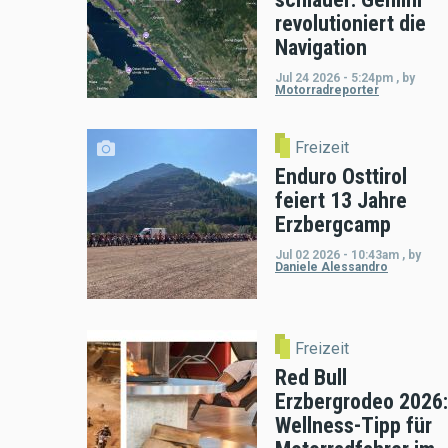
revolutioniert die
Navigation
Jul 24 2026 - 5:24pm
,
by
Motorradreporter
Freizeit
Enduro Osttirol
feiert 13 Jahre
Erzbergcamp
Jul 02 2026 - 10:43am
,
by
Daniele Alessandro
Freizeit
Red Bull
Erzbergrodeo 2026:
Wellness-Tipp für