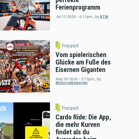
Ferienprogramm
Jul 15 2026 - 4:11pm
,
by
KTM
Freizeit
Vom spielerischen
Glücke am Fuße des
Eisernen Giganten
May 20 2026 - 3:13pm
,
by
Motorradreporter
Freizeit
Cardo Ride: Die App,
die mehr Kurven
findet als du