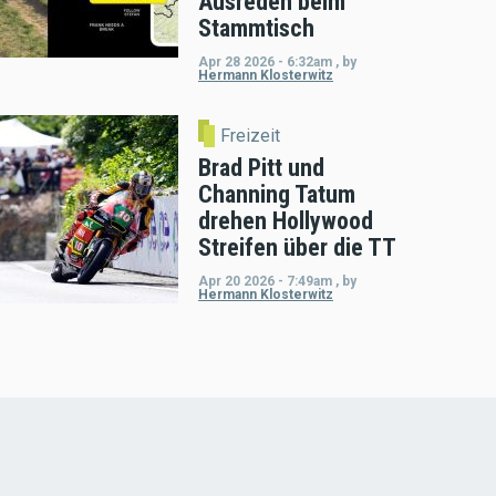
Ausreden beim
Stammtisch
Apr 28 2026 - 6:32am
,
by
Hermann Klosterwitz
Freizeit
Brad Pitt und
Channing Tatum
drehen Hollywood
Streifen über die TT
Apr 20 2026 - 7:49am
,
by
Hermann Klosterwitz