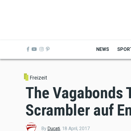
Skip
to
main
content
NEWS
SPOR
Freizeit
The Vagabonds T
Scrambler auf E
By
Ducati
,
18 April, 2017