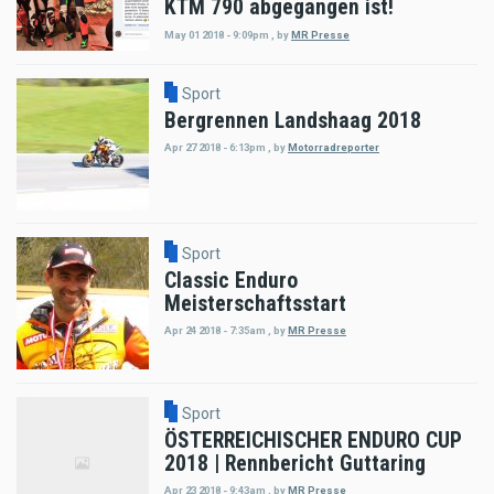
KTM 790 abgegangen ist!
May 01 2018 - 9:09pm
,
by
MR Presse
Sport
Bergrennen Landshaag 2018
Apr 27 2018 - 6:13pm
,
by
Motorradreporter
Sport
Classic Enduro
Meisterschaftsstart
Apr 24 2018 - 7:35am
,
by
MR Presse
Sport
ÖSTERREICHISCHER ENDURO CUP
2018 | Rennbericht Guttaring
Apr 23 2018 - 9:43am
,
by
MR Presse