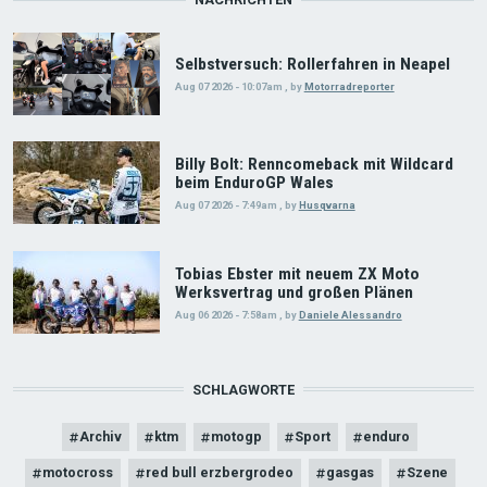
Selbstversuch: Rollerfahren in Neapel
Aug 07 2026 - 10:07am
,
by
Motorradreporter
Billy Bolt: Renncomeback mit Wildcard
beim EnduroGP Wales
Aug 07 2026 - 7:49am
,
by
Husqvarna
Tobias Ebster mit neuem ZX Moto
Werksvertrag und großen Plänen
Aug 06 2026 - 7:58am
,
by
Daniele Alessandro
SCHLAGWORTE
Archiv
ktm
motogp
Sport
enduro
motocross
red bull erzbergrodeo
gasgas
Szene