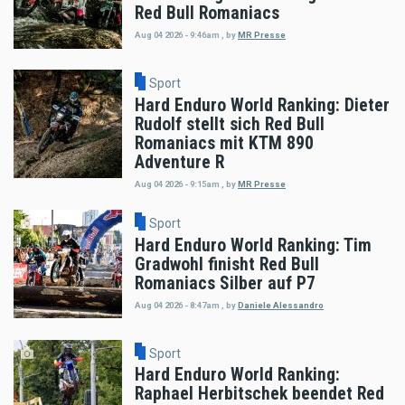
Red Bull Romaniacs
Aug 04 2026 - 9:46am
,
by
MR Presse
Sport
Hard Enduro World Ranking: Dieter
Rudolf stellt sich Red Bull
Romaniacs mit KTM 890
Adventure R
Aug 04 2026 - 9:15am
,
by
MR Presse
Sport
Hard Enduro World Ranking: Tim
Gradwohl finisht Red Bull
Romaniacs Silber auf P7
Aug 04 2026 - 8:47am
,
by
Daniele Alessandro
Sport
Hard Enduro World Ranking:
Raphael Herbitschek beendet Red