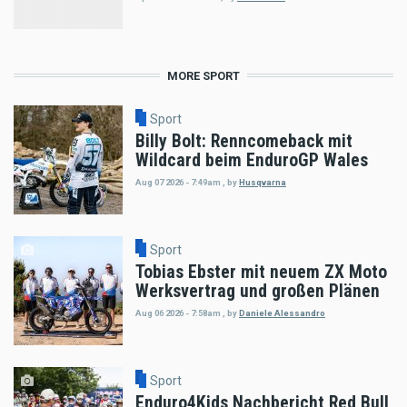
MORE SPORT
Sport
Billy Bolt: Renncomeback mit
Wildcard beim EnduroGP Wales
Aug 07 2026 - 7:49am
,
by
Husqvarna
Sport
Tobias Ebster mit neuem ZX Moto
Werksvertrag und großen Plänen
Aug 06 2026 - 7:58am
,
by
Daniele Alessandro
Sport
Enduro4Kids Nachbericht Red Bull