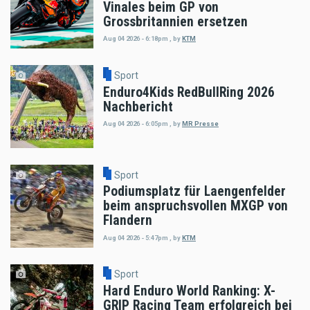
Vinales beim GP von
Grossbritannien ersetzen
Aug 04 2026 - 6:18pm
,
by
KTM
Sport
Enduro4Kids RedBullRing 2026
Nachbericht
Aug 04 2026 - 6:05pm
,
by
MR Presse
Sport
Podiumsplatz für Laengenfelder
beim anspruchsvollen MXGP von
Flandern
Aug 04 2026 - 5:47pm
,
by
KTM
Sport
Hard Enduro World Ranking: X-
GRIP Racing Team erfolgreich bei