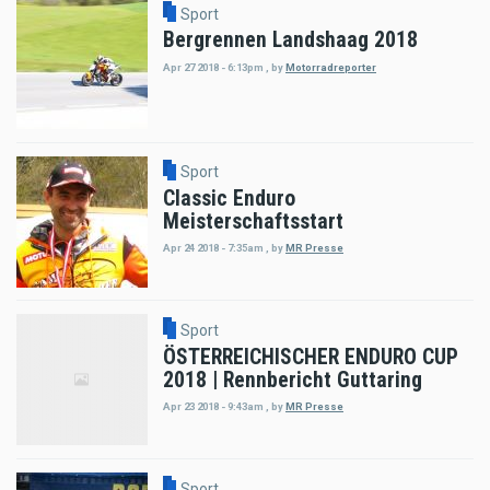
Sport
Bergrennen Landshaag 2018
Apr 27 2018 - 6:13pm
,
by
Motorradreporter
Sport
Classic Enduro
Meisterschaftsstart
Apr 24 2018 - 7:35am
,
by
MR Presse
Sport
ÖSTERREICHISCHER ENDURO CUP
2018 | Rennbericht Guttaring
Apr 23 2018 - 9:43am
,
by
MR Presse
Sport