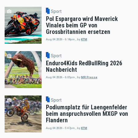
Sport
Pol Espargaro wird Maverick
Vinales beim GP von
Grossbritannien ersetzen
Aug 04 2026 - 6:18pm
,
by
KTM
Sport
Enduro4Kids RedBullRing 2026
Nachbericht
Aug 04 2026 - 6:05pm
,
by
MR Presse
Sport
Podiumsplatz für Laengenfelder
beim anspruchsvollen MXGP von
Flandern
Aug 04 2026 - 5:47pm
,
by
KTM