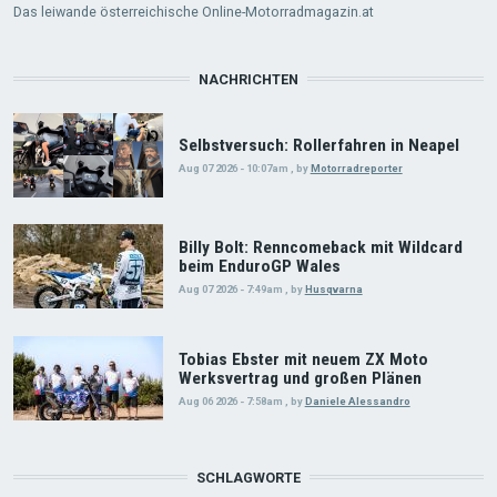
Das leiwande österreichische Online-Motorradmagazin.at
NACHRICHTEN
Selbstversuch: Rollerfahren in Neapel
Aug 07 2026 - 10:07am
,
by
Motorradreporter
Billy Bolt: Renncomeback mit Wildcard
beim EnduroGP Wales
Aug 07 2026 - 7:49am
,
by
Husqvarna
Tobias Ebster mit neuem ZX Moto
Werksvertrag und großen Plänen
Aug 06 2026 - 7:58am
,
by
Daniele Alessandro
SCHLAGWORTE