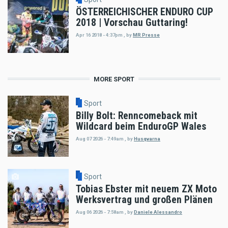
ÖSTERREICHISCHER ENDURO CUP
2018 | Vorschau Guttaring!
Apr 16 2018 - 4:37pm
,
by
MR Presse
MORE SPORT
Sport
Billy Bolt: Renncomeback mit
Wildcard beim EnduroGP Wales
Aug 07 2026 - 7:49am
,
by
Husqvarna
Sport
Tobias Ebster mit neuem ZX Moto
Werksvertrag und großen Plänen
Aug 06 2026 - 7:58am
,
by
Daniele Alessandro