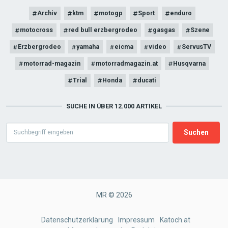
Archiv
ktm
motogp
Sport
enduro
motocross
red bull erzbergrodeo
gasgas
Szene
Erzbergrodeo
yamaha
eicma
video
ServusTV
motorrad-magazin
motorradmagazin.at
Husqvarna
Trial
Honda
ducati
SUCHE IN ÜBER 12.000 ARTIKEL
Search
MR © 2026
FOOTER
Datenschutzerklärung
Impressum
Katoch.at