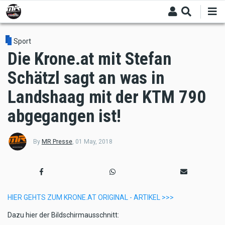
Skip
to
main
content
Sport
Die Krone.at mit Stefan
Schätzl sagt an was in
Landshaag mit der KTM 790
abgegangen ist!
By
MR Presse
,
01 May, 2018
HIER GEHTS ZUM KRONE.AT ORIGINAL - ARTIKEL >>>
Dazu hier der Bildschirmausschnitt: