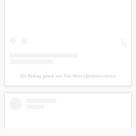
Ein Beitrag geteilt von Tobi Merz (@tobimerzbmx)