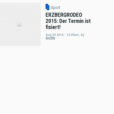
Sport
ERZBERGRODEO
2015: Der Termin ist
fixiert!
Aug 20 2014 - 12:00am
,
by
Archiv