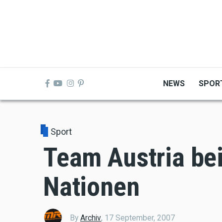
Skip
to
main
content
NEWS
SPOR
Sport
Team Austria be
Nationen
By
Archiv
,
17 September, 2007