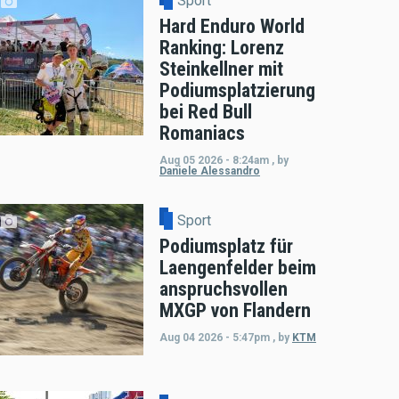
Sport
Hard Enduro World
Ranking: Lorenz
Steinkellner mit
Podiumsplatzierung
bei Red Bull
Romaniacs
Aug 05 2026 - 8:24am
,
by
Daniele Alessandro
Sport
Podiumsplatz für
Laengenfelder beim
anspruchsvollen
MXGP von Flandern
Aug 04 2026 - 5:47pm
,
by
KTM