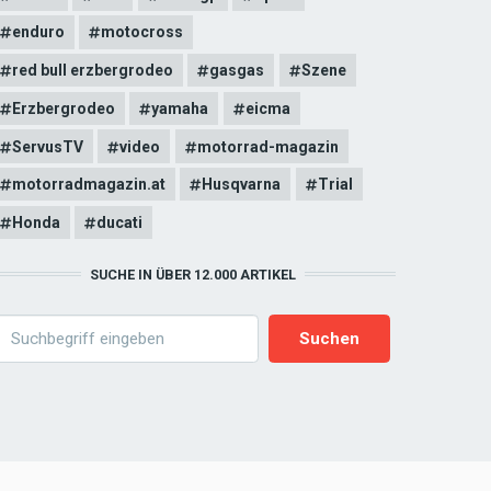
enduro
motocross
red bull erzbergrodeo
gasgas
Szene
Erzbergrodeo
yamaha
eicma
ServusTV
video
motorrad-magazin
motorradmagazin.at
Husqvarna
Trial
Honda
ducati
SUCHE IN ÜBER 12.000 ARTIKEL
earch