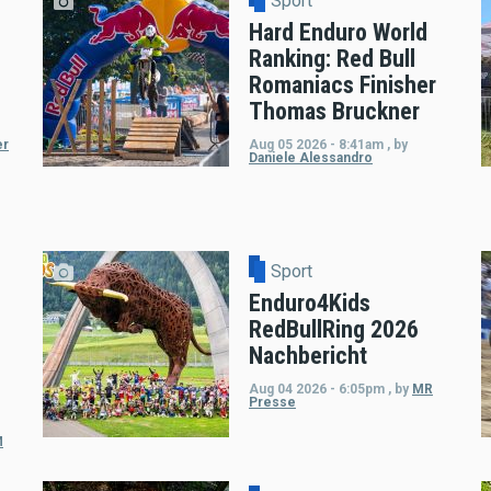
Sport
Hard Enduro World
Ranking: Red Bull
Romaniacs Finisher
Thomas Bruckner
er
Aug 05 2026 - 8:41am
,
by
Daniele Alessandro
Sport
Enduro4Kids
RedBullRing 2026
Nachbericht
Aug 04 2026 - 6:05pm
,
by
MR
Presse
M