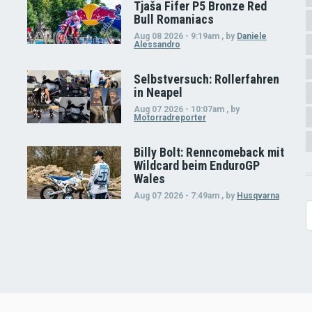
Tjaša Fifer P5 Bronze Red
Bull Romaniacs
Aug 08 2026 - 9:19am
,
by
Daniele
Alessandro
Selbstversuch: Rollerfahren
in Neapel
Aug 07 2026 - 10:07am
,
by
Motorradreporter
Billy Bolt: Renncomeback mit
Wildcard beim EnduroGP
Wales
Aug 07 2026 - 7:49am
,
by
Husqvarna
S