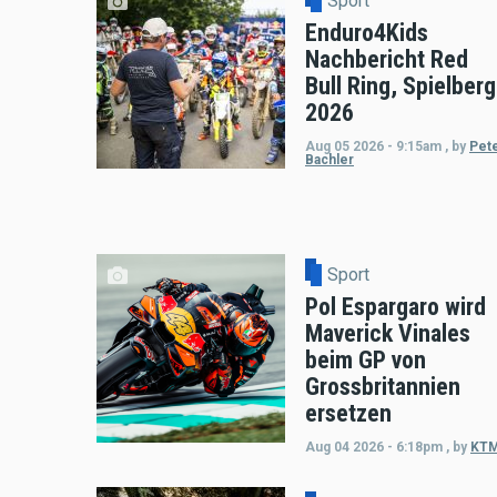
Sport
Enduro4Kids
Nachbericht Red
Bull Ring, Spielberg
2026
Aug 05 2026 - 9:15am
,
by
Pet
Bachler
Sport
Pol Espargaro wird
Maverick Vinales
beim GP von
Grossbritannien
ersetzen
Aug 04 2026 - 6:18pm
,
by
KT