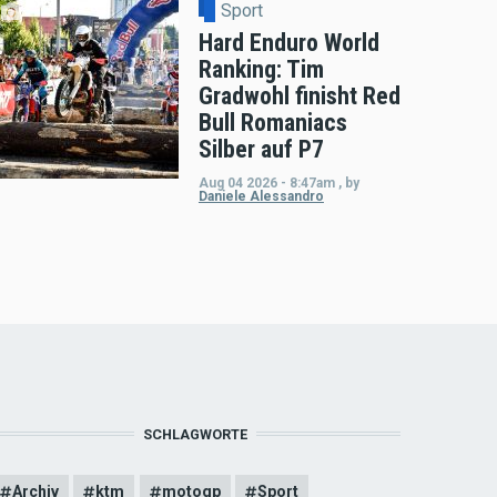
Sport
Hard Enduro World
Ranking: Tim
Gradwohl finisht Red
Bull Romaniacs
Silber auf P7
Aug 04 2026 - 8:47am
,
by
Daniele Alessandro
SCHLAGWORTE
Archiv
ktm
motogp
Sport