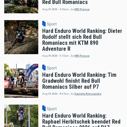
Red Bull Romaniacs
Aug 04 2026 - 9:46am
,
by
MR Presse
Sport
Hard Enduro World Ranking: Dieter
Rudolf stellt sich Red Bull
Romaniacs mit KTM 890
Adventure R
Aug 04 2026 - 9:15am
,
by
MR Presse
Sport
Hard Enduro World Ranking: Tim
Gradwohl finisht Red Bull
Romaniacs Silber auf P7
Aug 04 2026 - 8:47am
,
by
Daniele Alessandro
Sport
Hard Enduro World Ranking:
Raphael Herbitschek beendet Red