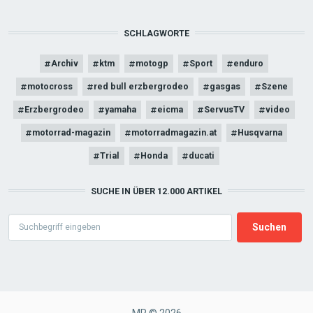
SCHLAGWORTE
Archiv
ktm
motogp
Sport
enduro
motocross
red bull erzbergrodeo
gasgas
Szene
Erzbergrodeo
yamaha
eicma
ServusTV
video
motorrad-magazin
motorradmagazin.at
Husqvarna
Trial
Honda
ducati
SUCHE IN ÜBER 12.000 ARTIKEL
Search