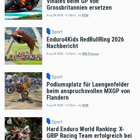
Vinales beim GP von
Grossbritannien ersetzen
Aug 04 2026 - 6:18pm
,
by
KTM
Sport
Enduro4Kids RedBullRing 2026
Nachbericht
Aug 04 2026 - 6:05pm
,
by
MR Presse
Sport
Podiumsplatz für Laengenfelder
beim anspruchsvollen MXGP von
Flandern
Aug 04 2026 - 5:47pm
,
by
KTM
Sport
Hard Enduro World Ranking: X-
GRIP Racing Team erfolgreich bei