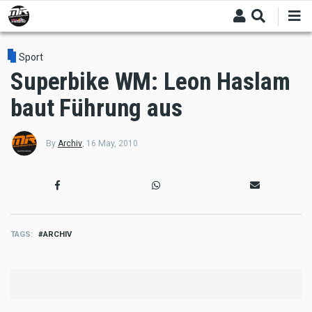
Skip
to
main
content
Sport
Superbike WM: Leon Haslam
baut Führung aus
By
Archiv
,
16 May, 2010
TAGS
ARCHIV