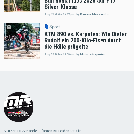
Bull Romaniacs 2026 auf P17
Silver-Klasse
Aug 03 2026 - 12:12pm
,
by
Daniele Alessandro
Sport
KTM 890 vs. Karpaten: Wie Dieter
Rudolf ein 200-Kilo-Eisen durch
die Hölle prügelte!
Aug 03 2026 - 11:39am
,
by
Motorradreporter
Load
More
Stürzen ist Schande – fahren ist Leidenschaft!