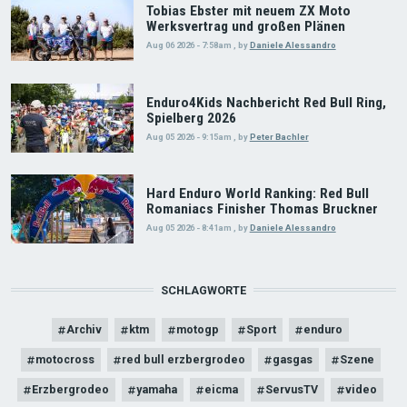
Tobias Ebster mit neuem ZX Moto
Werksvertrag und großen Plänen
Aug 06 2026 - 7:58am
,
by
Daniele Alessandro
Enduro4Kids Nachbericht Red Bull Ring,
Spielberg 2026
Aug 05 2026 - 9:15am
,
by
Peter Bachler
Hard Enduro World Ranking: Red Bull
Romaniacs Finisher Thomas Bruckner
Aug 05 2026 - 8:41am
,
by
Daniele Alessandro
SCHLAGWORTE
Archiv
ktm
motogp
Sport
enduro
motocross
red bull erzbergrodeo
gasgas
Szene
Erzbergrodeo
yamaha
eicma
ServusTV
video