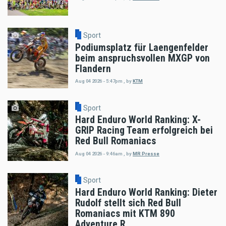
Sport
Podiumsplatz für Laengenfelder
beim anspruchsvollen MXGP von
Flandern
Aug 04 2026 - 5:47pm
,
by
KTM
Sport
Hard Enduro World Ranking: X-
GRIP Racing Team erfolgreich bei
Red Bull Romaniacs
Aug 04 2026 - 9:46am
,
by
MR Presse
Sport
Hard Enduro World Ranking: Dieter
Rudolf stellt sich Red Bull
Romaniacs mit KTM 890
Adventure R