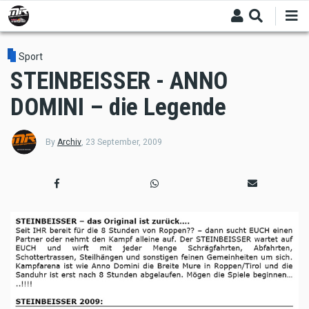
Skip
to
main
content
Sport
STEINBEISSER - ANNO
DOMINI – die Legende
By
Archiv
,
23 September, 2009