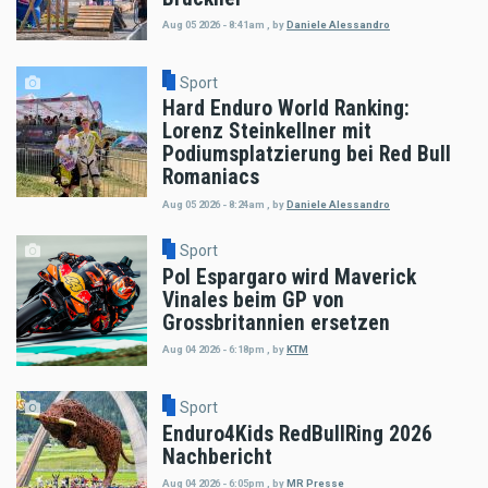
Aug 05 2026 - 8:41am
,
by
Daniele Alessandro
Sport
Hard Enduro World Ranking:
Lorenz Steinkellner mit
Podiumsplatzierung bei Red Bull
Romaniacs
Aug 05 2026 - 8:24am
,
by
Daniele Alessandro
Sport
Pol Espargaro wird Maverick
Vinales beim GP von
Grossbritannien ersetzen
Aug 04 2026 - 6:18pm
,
by
KTM
Sport
Enduro4Kids RedBullRing 2026
Nachbericht
Aug 04 2026 - 6:05pm
,
by
MR Presse