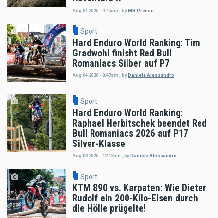
Aug 04 2026 - 9:15am
,
by
MR Presse
Sport
Hard Enduro World Ranking: Tim
Gradwohl finisht Red Bull
Romaniacs Silber auf P7
Aug 04 2026 - 8:47am
,
by
Daniele Alessandro
Sport
Hard Enduro World Ranking:
Raphael Herbitschek beendet Red
Bull Romaniacs 2026 auf P17
Silver-Klasse
Aug 03 2026 - 12:12pm
,
by
Daniele Alessandro
Sport
KTM 890 vs. Karpaten: Wie Dieter
Rudolf ein 200-Kilo-Eisen durch
die Hölle prügelte!