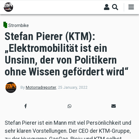
Skip
to
main
content
Strombike
Stefan Pierer (KTM):
„Elektromobilität ist ein
Unsinn, der von Politikern
ohne Wissen gefördert wird“
By
Motorradreporter
,
25 January, 2022
Stefan Pierer ist ein Mann mit viel Persönlichkeit und
sehr klaren Vorstellungen. Der CEO der KTM-Gruppe,
zu der Husqvarna, GasGas, Rieju und KTM selbst