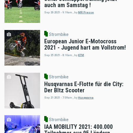
auch am Samstag !
Sep 26 2021 - 9:19am
,
by
MR Presse
Strombike
European Junior E-Motocross
2021 - Jugend hart am Vollstrom!
Sep 25 2021 - 8:10am
,
by
KTM
Strombike
Husqvarnas E-Flotte für die City:
Der Bltz Scooter
Sep 21 2021 - 7:09am
,
by
Husqvarna
Strombike
IAA MOBILITY 2021: 400.000