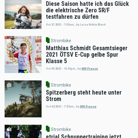
Diese Saison hatte ich das Glück
die elektrische Zero SR/F
testfahren zu dürfen
Oct 21 2021 - 7:03am
,
by
Luisa Nikita Black
Strombike
Matthias Schmidt Gesamtsieger
2021 ÖTSV E-Cup gelbe Spur
Klasse 5
Oct 04 2021 - 10:35pm
,
by
MR Presse
Strombike
Spitzerberg steht heute unter
Strom
Oct 02 2021 - 7:27am
,
by
MR Presse
Strombike
etrial Schnuppertraining jetzt