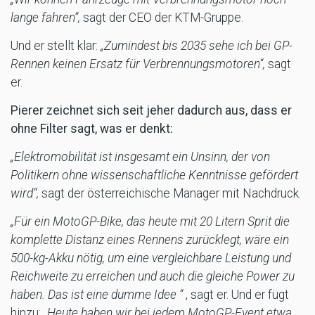
lange fahren“,
sagt der CEO der KTM-Gruppe.
Und er stellt klar:
„Zumindest bis 2035 sehe ich bei GP-
Rennen keinen Ersatz für Verbrennungsmotoren“,
sagt
er.
Pierer zeichnet sich seit jeher dadurch aus, dass er
ohne Filter sagt, was er denkt:
„Elektromobilität ist insgesamt ein Unsinn, der von
Politikern ohne wissenschaftliche Kenntnisse gefördert
wird“,
sagt der österreichische Manager mit Nachdruck.
„Für ein MotoGP-Bike, das heute mit 20 Litern Sprit die
komplette Distanz eines Rennens zurücklegt, wäre ein
500-kg-Akku nötig, um eine vergleichbare Leistung und
Reichweite zu erreichen und auch die gleiche Power zu
haben. Das ist eine dumme Idee “
, sagt er. Und er fügt
hinzu: „
Heute haben wir bei jedem MotoGP-Event etwa