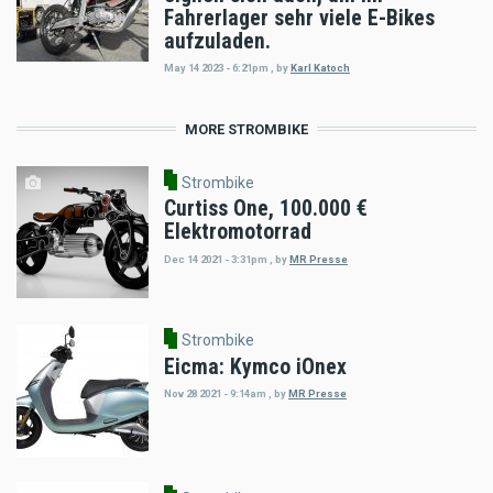
Fahrerlager sehr viele E-Bikes
aufzuladen.
May 14 2023 - 6:21pm
,
by
Karl Katoch
MORE STROMBIKE
Strombike
Curtiss One, 100.000 €
Elektromotorrad
Dec 14 2021 - 3:31pm
,
by
MR Presse
Strombike
Eicma: Kymco iOnex
Nov 28 2021 - 9:14am
,
by
MR Presse