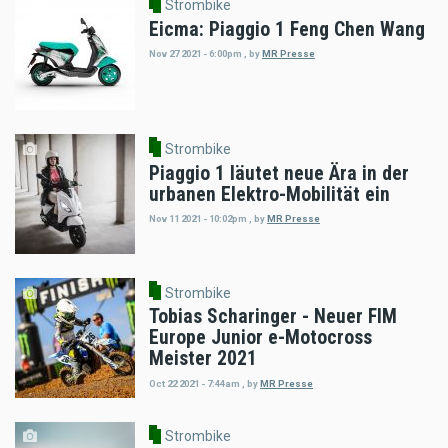
Strombike
Eicma: Piaggio 1 Feng Chen Wang
Nov 27 2021 - 6:00pm
,
by
MR Presse
Strombike
Piaggio 1 läutet neue Ära in der
urbanen Elektro-Mobilität ein
Nov 11 2021 - 10:02pm
,
by
MR Presse
Strombike
Tobias Scharinger - Neuer FIM
Europe Junior e-Motocross
Meister 2021
Oct 22 2021 - 7:44am
,
by
MR Presse
Strombike