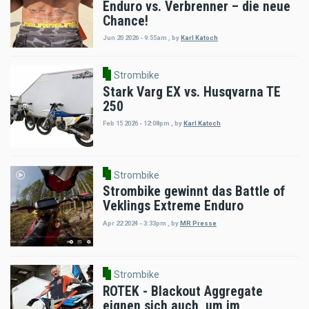
Enduro vs. Verbrenner – die neue
Chance!
Jun 20 2026 - 9:55am
,
by
Karl Katoch
Strombike
Stark Varg EX vs. Husqvarna TE
250
Feb 15 2026 - 12:08pm
,
by
Karl Katoch
Strombike
Strombike gewinnt das Battle of
Veklings Extreme Enduro
Apr 22 2024 - 3:33pm
,
by
MR Presse
Strombike
ROTEK - Blackout Aggregate
eignen sich auch, um im