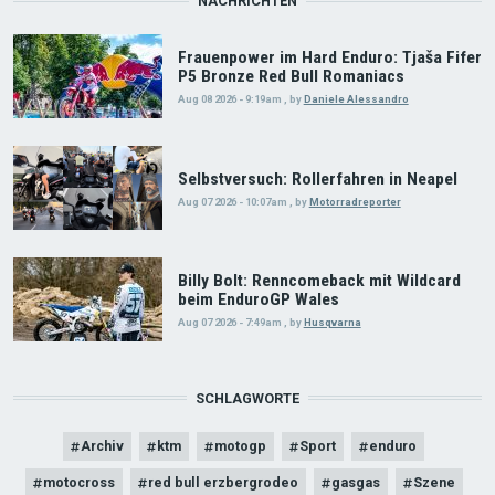
NACHRICHTEN
Frauenpower im Hard Enduro: Tjaša Fifer
P5 Bronze Red Bull Romaniacs
Aug 08 2026 - 9:19am
,
by
Daniele Alessandro
Selbstversuch: Rollerfahren in Neapel
Aug 07 2026 - 10:07am
,
by
Motorradreporter
Billy Bolt: Renncomeback mit Wildcard
beim EnduroGP Wales
Aug 07 2026 - 7:49am
,
by
Husqvarna
SCHLAGWORTE
Archiv
ktm
motogp
Sport
enduro
motocross
red bull erzbergrodeo
gasgas
Szene