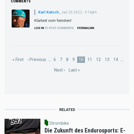
COMMENTS
Karl Katoch
,
Jan 25 2022 - 3:16pm
Klartext vom feinsten!
LOG IN
TO POST COMMENTS
PERMALINK
Pagination
First
« First
Previous
‹ Previous
…
Page
6
Page
7
Page
8
Page
9
Current
10
Page
11
Page
12
Page
13
Page
14
…
page
page
page
Next
Next ›
Last
Last »
page
page
RELATED
Strombike
Die Zukunft des Endurosports: E-