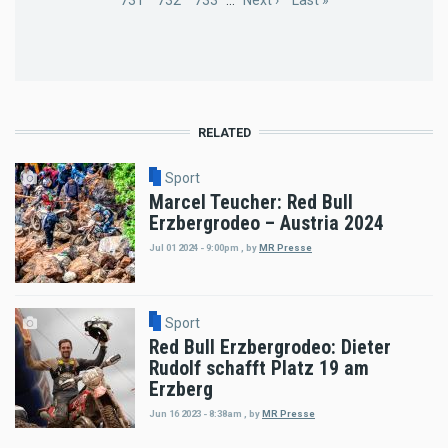
Page
731
Page
732
Page
733
…
Next
Next ›
Last
Last »
page
page
RELATED
Sport
Marcel Teucher: Red Bull
Erzbergrodeo – Austria 2024
Jul 01 2024 - 9:00pm
,
by
MR Presse
Sport
Red Bull Erzbergrodeo: Dieter
Rudolf schafft Platz 19 am
Erzberg
Jun 16 2023 - 8:38am
,
by
MR Presse