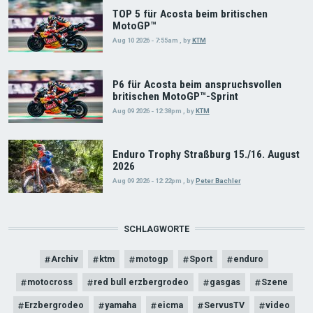
TOP 5 für Acosta beim britischen
MotoGP™
Aug 10 2026 - 7:55am
,
by
KTM
P6 für Acosta beim anspruchsvollen
britischen MotoGP™-Sprint
Aug 09 2026 - 12:38pm
,
by
KTM
Enduro Trophy Straßburg 15./16. August
2026
Aug 09 2026 - 12:22pm
,
by
Peter Bachler
SCHLAGWORTE
Archiv
ktm
motogp
Sport
enduro
motocross
red bull erzbergrodeo
gasgas
Szene
Erzbergrodeo
yamaha
eicma
ServusTV
video