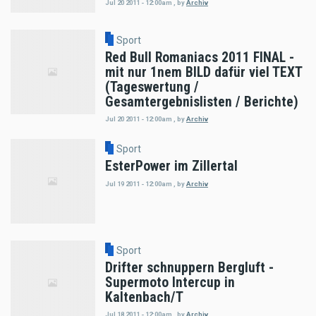
Jul 20 2011 - 12:00am
,
by
Archiv
Sport
Red Bull Romaniacs 2011 FINAL -
mit nur 1nem BILD dafür viel TEXT
(Tageswertung /
Gesamtergebnislisten / Berichte)
Jul 20 2011 - 12:00am
,
by
Archiv
Sport
EsterPower im Zillertal
Jul 19 2011 - 12:00am
,
by
Archiv
Sport
Drifter schnuppern Bergluft -
Supermoto Intercup in
Kaltenbach/T
Jul 18 2011 - 12:00am
,
by
Archiv