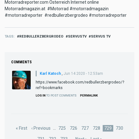
Motorradreporter.com Österreich Internet online
Motorradmagazin.at #Motorrad #motorradmagazin
#motorradreporter #redbullerzbergrodeo #motorradreporter
TAGS
REDBULLERZBERGRODEO
SERVUSTV
SERVUS TV
COMMENTS
Karl Katoch
,
Jun 14 2020 - 12:53am
https://www.facebook.com/redbullerzbergrodeo/?
ref=bookmarks
LOG IN
TO POST COMMENTS
PERMALINK
Pagination
First
« First
Previous
‹ Previous
…
Page
725
Page
726
Page
727
Page
728
Current
729
Page
730
page
page
page