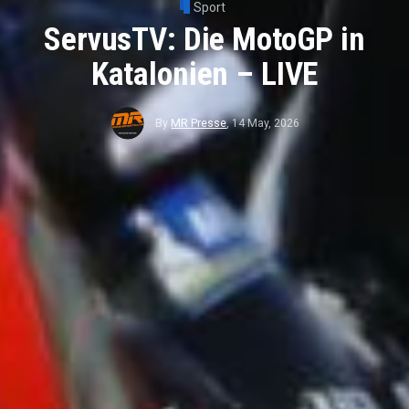
Sport
ServusTV: Die MotoGP in
Katalonien – LIVE
By
MR Presse
,
14 May, 2026