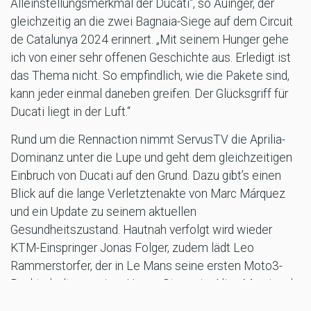
Alleinstellungsmerkmal der Ducati“, so Auinger, der
gleichzeitig an die zwei Bagnaia-Siege auf dem Circuit
de Catalunya 2024 erinnert. „Mit seinem Hunger gehe
ich von einer sehr offenen Geschichte aus. Erledigt ist
das Thema nicht. So empfindlich, wie die Pakete sind,
kann jeder einmal daneben greifen. Der Glücksgriff für
Ducati liegt in der Luft.“
Rund um die Rennaction nimmt ServusTV die Aprilia-
Dominanz unter die Lupe und geht dem gleichzeitigen
Einbruch von Ducati auf den Grund. Dazu gibt’s einen
Blick auf die lange Verletztenakte von Marc Márquez
und ein Update zu seinem aktuellen
Gesundheitszustand. Hautnah verfolgt wird wieder
KTM-Einspringer Jonas Folger, zudem lädt Leo
Rammerstorfer, der in Le Mans seine ersten Moto3-
Punkte holte, zu einer Home-Story ein. Alina Marzi und
Gustl Auinger melden sich direkt vom Circuit de