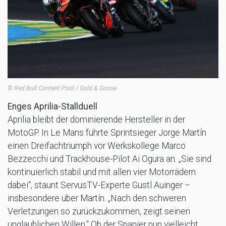
© Red Bull Content Pool / Gold & Goose
Enges Aprilia-Stallduell
Aprilia bleibt der dominierende Hersteller in der
MotoGP. In Le Mans führte Sprintsieger Jorge Martín
einen Dreifachtriumph vor Werkskollege Marco
Bezzecchi und Trackhouse-Pilot Ai Ogura an. „Sie sind
kontinuierlich stabil und mit allen vier Motorrädern
dabei“, staunt ServusTV-Experte Gustl Auinger –
insbesondere über Martín. „Nach den schweren
Verletzungen so zurückzukommen, zeigt seinen
unglaublichen Willen.“ Ob der Spanier nun vielleicht