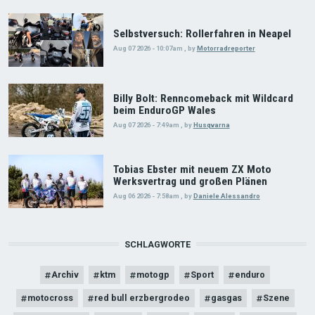
Selbstversuch: Rollerfahren in Neapel
Aug 07 2026 - 10:07am
,
by
Motorradreporter
Billy Bolt: Renncomeback mit Wildcard
beim EnduroGP Wales
Aug 07 2026 - 7:49am
,
by
Husqvarna
Tobias Ebster mit neuem ZX Moto
Werksvertrag und großen Plänen
Aug 06 2026 - 7:58am
,
by
Daniele Alessandro
SCHLAGWORTE
Archiv
ktm
motogp
Sport
enduro
motocross
red bull erzbergrodeo
gasgas
Szene