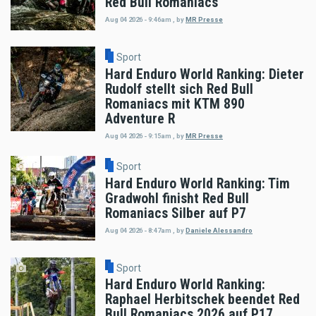
Red Bull Romaniacs
Aug 04 2026 - 9:46am
,
by
MR Presse
Sport
Hard Enduro World Ranking: Dieter
Rudolf stellt sich Red Bull
Romaniacs mit KTM 890
Adventure R
Aug 04 2026 - 9:15am
,
by
MR Presse
Sport
Hard Enduro World Ranking: Tim
Gradwohl finisht Red Bull
Romaniacs Silber auf P7
Aug 04 2026 - 8:47am
,
by
Daniele Alessandro
Sport
Hard Enduro World Ranking:
Raphael Herbitschek beendet Red
Bull Romaniacs 2026 auf P17