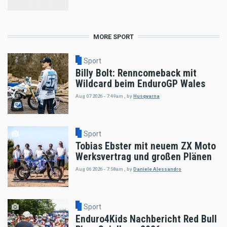
MORE SPORT
Sport
Billy Bolt: Renncomeback mit
Wildcard beim EnduroGP Wales
Aug 07 2026 - 7:49am
,
by
Husqvarna
Sport
Tobias Ebster mit neuem ZX Moto
Werksvertrag und großen Plänen
Aug 06 2026 - 7:58am
,
by
Daniele Alessandro
Sport
Enduro4Kids Nachbericht Red Bull