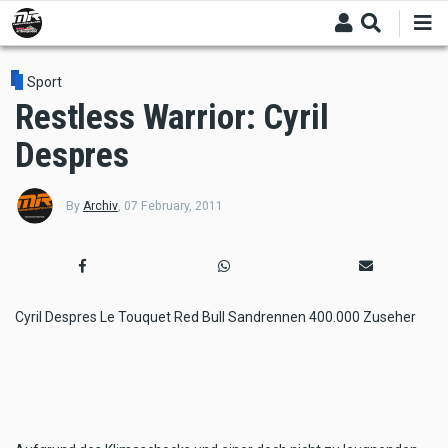
Skip
to
main
content
Sport
Restless Warrior: Cyril
Despres
By
Archiv
,
07 February, 2011
Cyril Despres Le Touquet Red Bull Sandrennen 400.000 Zuseher