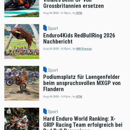
Grossbritannien ersetzen
Aug 04 2026 - 6:18pm
,
by
KTM
Sport
Enduro4Kids RedBullRing 2026
Nachbericht
Aug 04 2026 - 6:05pm
,
by
MR Presse
Sport
Podiumsplatz für Laengenfelder
beim anspruchsvollen MXGP von
Flandern
Aug 04 2026 - 5:47pm
,
by
KTM
Sport
Hard Enduro World Ranking: X-
GRIP Racing Team erfolgreich bei