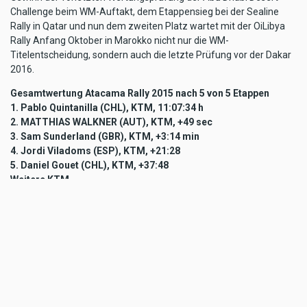
Challenge beim WM-Auftakt, dem Etappensieg bei der Sealine
Rally in Qatar und nun dem zweiten Platz wartet mit der OiLibya
Rally Anfang Oktober in Marokko nicht nur die WM-
Titelentscheidung, sondern auch die letzte Prüfung vor der Dakar
2016.
Gesamtwertung Atacama Rally 2015 nach 5 von 5 Etappen
1.
Pablo Quintanilla (CHL), KTM, 11:07:34 h
2.
MATTHIAS WALKNER (AUT), KTM, +49 sec
3. Sam Sunderland (GBR), KTM, +3:14 min
4. Jordi Viladoms (ESP), KTM, +21:28
5. Daniel Gouet (CHL), KTM, +37:48
Weitere KTM
10. Toby Price (AUS), KTM, +1:46:18 h
12. Antoine Meo (FRAU), KTM, +2:01:25
Ergenbisse Matthias Walkner Atacama Rally 2015
Prolog – Platz 1
Etappe 1 – Platz 4, +4:08 min
Etappe 2 – Platz 2, +10 sec
Etappe 3 – Platz 8, +14:18 min (+20 min Zeitstrafe, Wegpunkt um
120 m verpasst)