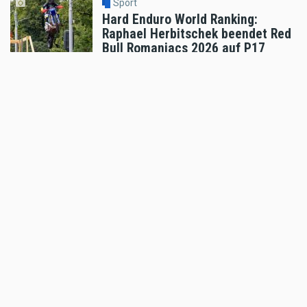
Sport
Hard Enduro World Ranking:
Raphael Herbitschek beendet Red
Bull Romaniacs 2026 auf P17
Silver-Klasse
Aug 03 2026 - 12:12pm
,
by
Daniele Alessandro
Sport
KTM 890 vs. Karpaten: Wie Dieter
Rudolf ein 200-Kilo-Eisen durch
die Hölle prügelte!
Aug 03 2026 - 11:39am
,
by
Motorradreporter
Sport
Hard Enduro World Ranking:
Michael Walkner verpasste
sensationelles Romaniacs-
Podium nach Sturz in der
Zielarena
Aug 02 2026 - 10:35am
,
by
MR Presse