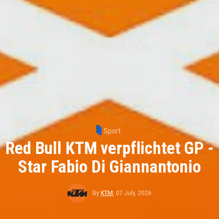
Sport
Red Bull KTM verpflichtet GP -
Star Fabio Di Giannantonio
By
KTM
,
07 July, 2026