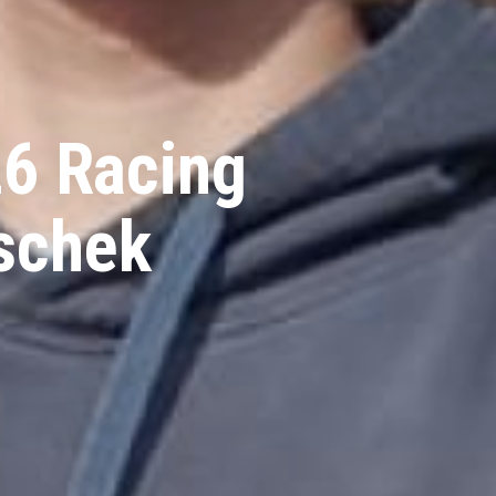
26 Racing
tschek