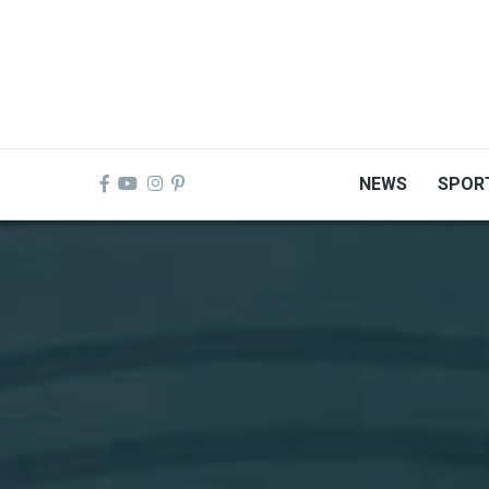
Skip
to
main
content
NEWS
SPOR