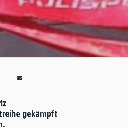
tz
rtreihe gekämpft
m.