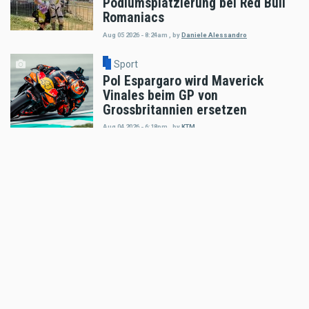
Podiumsplatzierung bei Red Bull
Romaniacs
Aug 05 2026 - 8:24am
,
by
Daniele Alessandro
Sport
Pol Espargaro wird Maverick
Vinales beim GP von
Grossbritannien ersetzen
Aug 04 2026 - 6:18pm
,
by
KTM
Sport
Enduro4Kids RedBullRing 2026
Nachbericht
Aug 04 2026 - 6:05pm
,
by
MR Presse
Sport
Podiumsplatz für Laengenfelder
beim anspruchsvollen MXGP von
Flandern