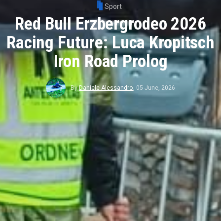
Sport
Red Bull Erzbergrodeo 2026
Racing Future: Luca Kropitsch
Iron Road Prolog
By
Daniele Alessandro
,
05 June, 2026