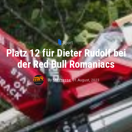
Sport
Platz 12 für Dieter Rudolf bei
der Red Bull Romaniacs
By
MR Presse
,
01 August, 2023