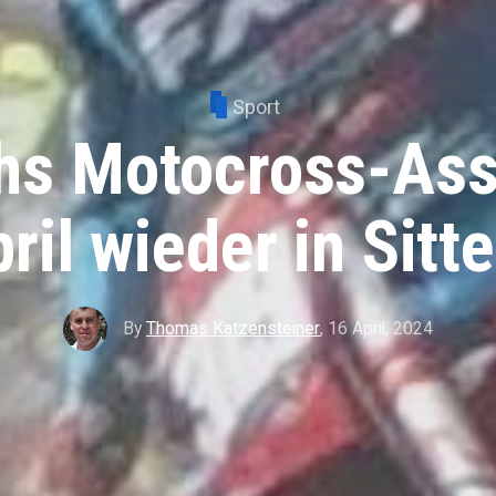
Sport
chs Motocross-Ass
ril wieder in Sitt
By
Thomas Katzensteiner
,
16 April, 2024