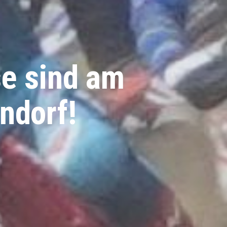
e sind am
endorf!