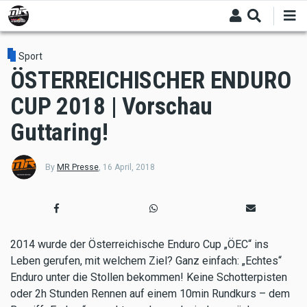
Skip
to
main
content
Sport
ÖSTERREICHISCHER ENDURO
CUP 2018 | Vorschau
Guttaring!
By
MR Presse
,
16 April, 2018
2014 wurde der Österreichische Enduro Cup „ÖEC“ ins
Leben gerufen, mit welchem Ziel? Ganz einfach: „Echtes“
Enduro unter die Stollen bekommen! Keine Schotterpisten
oder 2h Stunden Rennen auf einem 10min Rundkurs – dem