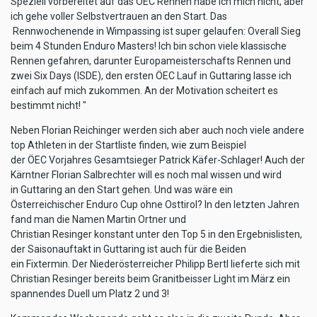
Speziell vorbereitet auf das ÖEC Rennen habe ich mich nicht, aber
ich gehe voller Selbstvertrauen an den Start. Das
Rennwochenende in Wimpassing ist super gelaufen: Overall Sieg
beim 4 Stunden Enduro Masters! Ich bin schon viele klassische
Rennen gefahren, darunter Europameisterschafts Rennen und
zwei Six Days (ISDE), den ersten ÖEC Lauf in Guttaring lasse ich
einfach auf mich zukommen. An der Motivation scheitert es
bestimmt nicht! "
Neben Florian Reichinger werden sich aber auch noch viele andere
top Athleten in der Startliste finden, wie zum Beispiel
der ÖEC Vorjahres Gesamtsieger Patrick Käfer-Schlager! Auch der
Kärntner Florian Salbrechter will es noch mal wissen und wird
in Guttaring an den Start gehen. Und was wäre ein
Österreichischer Enduro Cup ohne Osttirol? In den letzten Jahren
fand man die Namen Martin Ortner und
Christian Resinger konstant unter den Top 5 in den Ergebnislisten,
der Saisonauftakt in Guttaring ist auch für die Beiden
ein Fixtermin. Der Niederösterreicher Philipp Bertl lieferte sich mit
Christian Resinger bereits beim Granitbeisser Light im März ein
spannendes Duell um Platz 2 und 3!