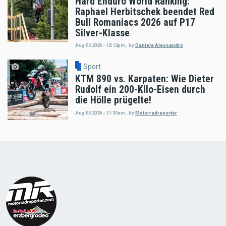
Hard Enduro World Ranking:
Raphael Herbitschek beendet Red
Bull Romaniacs 2026 auf P17
Silver-Klasse
Aug 03 2026 - 12:12pm
,
by
Daniele Alessandro
Sport
KTM 890 vs. Karpaten: Wie Dieter
Rudolf ein 200-Kilo-Eisen durch
die Hölle prügelte!
Aug 03 2026 - 11:39am
,
by
Motorradreporter
Load
More