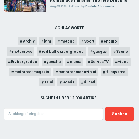
Romaniacs Finisher Thomas Bruckner
Aug 05 2026 - 8:41am
,
by
Daniele Alessandro
SCHLAGWORTE
Archiv
ktm
motogp
Sport
enduro
motocross
red bull erzbergrodeo
gasgas
Szene
Erzbergrodeo
yamaha
eicma
ServusTV
video
motorrad-magazin
motorradmagazin.at
Husqvarna
Trial
Honda
ducati
SUCHE IN ÜBER 12.000 ARTIKEL
Search