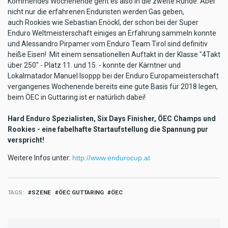
Kommendes Wochenende geht es also in die zweite Runde. Aber
nicht nur die erfahrenen Enduristen werden Gas geben,
auch Rookies wie Sebastian Enöckl, der schon bei der Super
Enduro Weltmeisterschaft einiges an Erfahrung sammeln konnte
und Alessandro Pirpamer vom Enduro Team Tirol sind definitiv
heiße Eisen! Mit einem sensationellen Auftakt in der Klasse "4Takt
über 250" - Platz 11. und 15. - konnte der Kärntner und
Lokalmatador Manuel Isoppp bei der Enduro Europameisterschaft​
vergangenes Wochenende bereits eine gute Basis für 2018 legen,
beim ÖEC in Guttaring ist er natürlich dabei!
Hard Enduro Spezialisten, Six Days Finisher, ÖEC Champs und
Rookies - eine fabelhafte Startaufstellung die Spannung pur
verspricht!
Weitere Infos unter:
http://www.endurocup.at
TAGS
SZENE
ÖEC GUTTARING
ÖEC