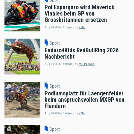
Sport
Pol Espargaro wird Maverick
Vinales beim GP von
Grossbritannien ersetzen
Aug 04 2026 - 6:18pm
,
by
KTM
Sport
Enduro4Kids RedBullRing 2026
Nachbericht
Aug 04 2026 - 6:05pm
,
by
MR Presse
Sport
Podiumsplatz für Laengenfelder
beim anspruchsvollen MXGP von
Flandern
Aug 04 2026 - 5:47pm
,
by
KTM
Sport