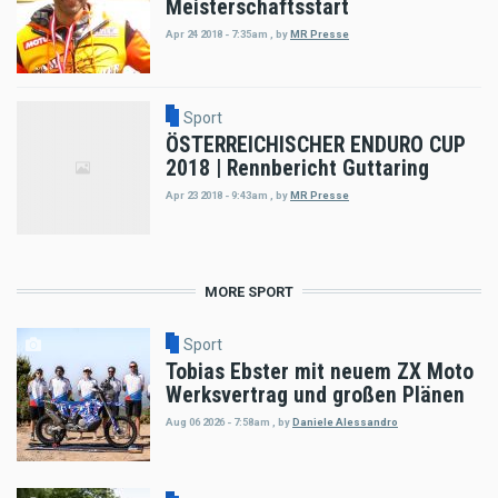
Meisterschaftsstart
Apr 24 2018 - 7:35am
,
by
MR Presse
Sport
ÖSTERREICHISCHER ENDURO CUP
2018 | Rennbericht Guttaring
Apr 23 2018 - 9:43am
,
by
MR Presse
MORE SPORT
Sport
Tobias Ebster mit neuem ZX Moto
Werksvertrag und großen Plänen
Aug 06 2026 - 7:58am
,
by
Daniele Alessandro