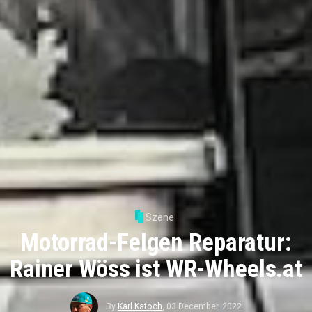
Szene
Motorrad-Felgen Reparatur:
Rainer Wöss ist WR-Wheels.at
By
Karl Katoch
,
03 December, 2022