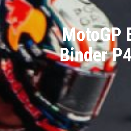
MotoGP E
Binder P4