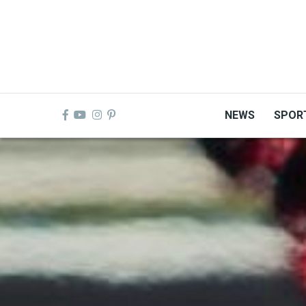
Skip
to
main
content
NEWS
SPOR