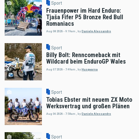
Sport
Frauenpower im Hard Enduro:
Tjaša Fifer P5 Bronze Red Bull
Romaniacs
Aug 08 2026 - 9:19am
,
by
Daniele Alessandro
Sport
Billy Bolt: Renncomeback mit
Wildcard beim EnduroGP Wales
Aug 07 2026 - 7:49am
,
by
Husqvarna
Sport
Tobias Ebster mit neuem ZX Moto
Werksvertrag und großen Plänen
Aug 06 2026 - 7:58am
,
by
Daniele Alessandro
Sport