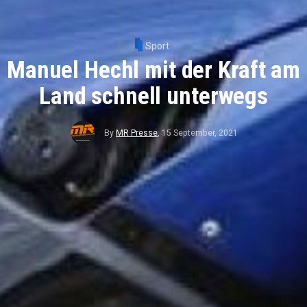
Sport
Manuel Hechl mit der Kraft am
Land schnell unterwegs
By
MR Presse
,
15 September, 2021