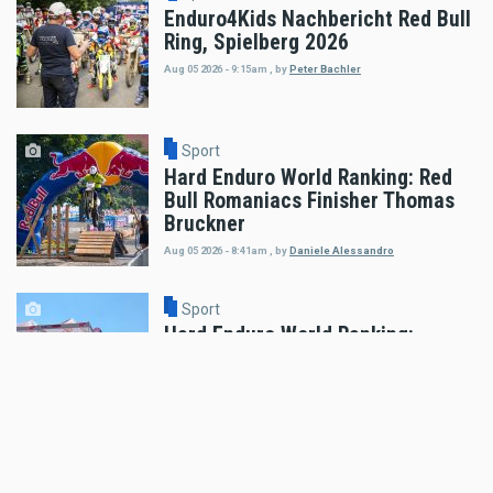
Enduro4Kids Nachbericht Red Bull
Ring, Spielberg 2026
Aug 05 2026 - 9:15am
,
by
Peter Bachler
Sport
Hard Enduro World Ranking: Red
Bull Romaniacs Finisher Thomas
Bruckner
Aug 05 2026 - 8:41am
,
by
Daniele Alessandro
Sport
Hard Enduro World Ranking:
Lorenz Steinkellner mit
Podiumsplatzierung bei Red Bull
Romaniacs
Aug 05 2026 - 8:24am
,
by
Daniele Alessandro
Sport