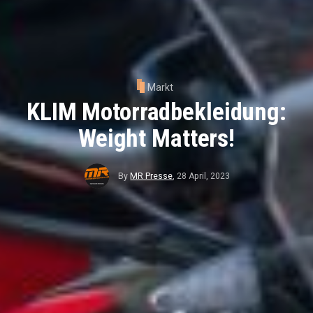
Markt
KLIM Motorradbekleidung:
Weight Matters!
By
MR Presse
,
28 April, 2023