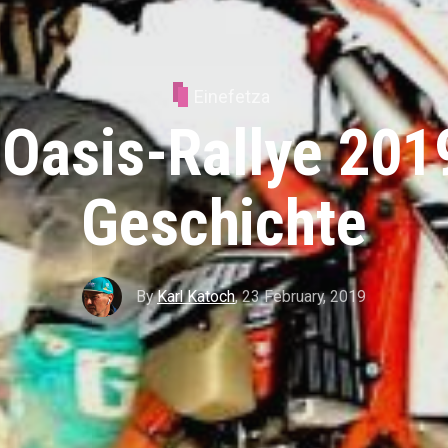
Einefetza
 Oasis-Rallye 201
Geschichte
By
Karl Katoch
,
23 February, 2019