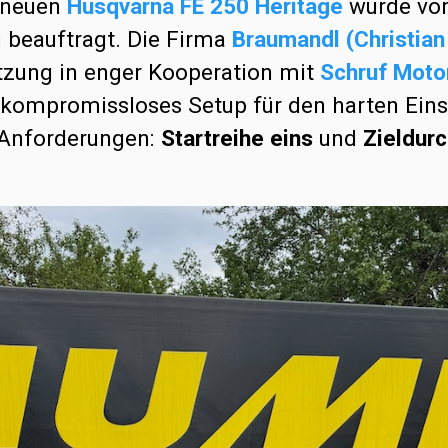
 neuen
Husqvarna FE 250 Heritage
wurde von
beauftragt. Die Firma
Braumandl (Christia
zung in enger Kooperation mit
Schruf Moto
in kompromissloses Setup für den harten Ein
 Anforderungen:
Startreihe eins
und
Zieldurc