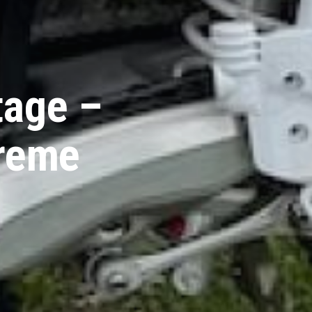
tage –
treme