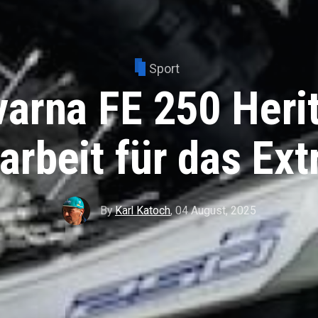
Sport
arna FE 250 Heri
rbeit für das Ex
By
Karl Katoch
,
04 August, 2025