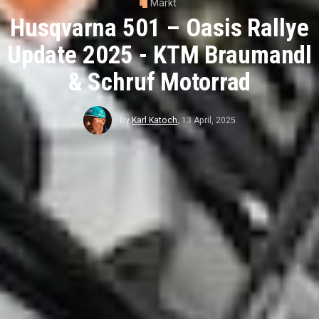
Markt
Husqvarna 501 – Oasis Rallye
Update 2025 - KTM Braumandl
& Schruf Motorrad
By
Karl Katoch
,
13 April, 2025