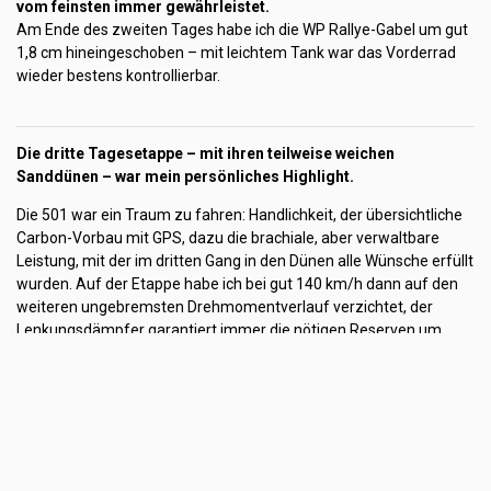
vom feinsten immer gewährleistet.
Am Ende des zweiten Tages habe ich die WP Rallye-Gabel um gut
1,8 cm hineingeschoben – mit leichtem Tank war das Vorderrad
wieder bestens kontrollierbar.
Die dritte Tagesetappe – mit ihren teilweise weichen
Sanddünen – war mein persönliches Highlight.
Die 501 war ein Traum zu fahren: Handlichkeit, der übersichtliche
Carbon-Vorbau mit GPS, dazu die brachiale, aber verwaltbare
Leistung, mit der im dritten Gang in den Dünen alle Wünsche erfüllt
wurden. Auf der Etappe habe ich bei gut 140 km/h dann auf den
weiteren ungebremsten Drehmomentverlauf verzichtet, der
Lenkungsdämpfer garantiert immer die nötigen Reserven um
auch in Spurrillen einhändig am Gas bleiben zu können.
Zum Vergleich: 2022 habe ich mit der KTM 500 EXC-F und
Schruf-Mapping die GPS-V-Max von 185 km/h erreicht – und
ebenfalls bewusst auf weiteres Potenzial verzichtet.