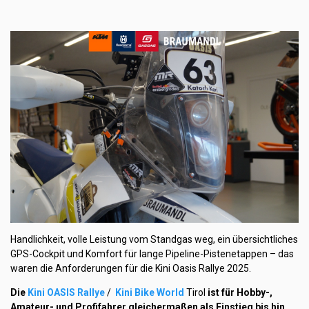
Handlichkeit, volle Leistung vom Standgas weg, ein übersichtliches
GPS-Cockpit und Komfort für lange Pipeline-Pistenetappen – das
waren die Anforderungen für die Kini Oasis Rallye 2025.
Die
Kini OASIS Rallye
/
Kini Bike World
Tirol
ist für Hobby-,
Amateur- und Profifahrer gleichermaßen als Einstieg bis hin