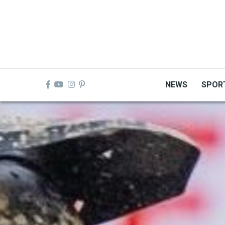
Skip
to
main
content
NEWS
SPOR