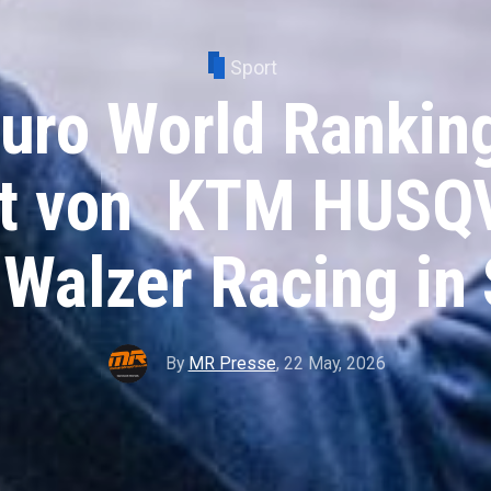
Sport
uro World Ranking
itt von KTM HUS
alzer Racing in 
By
MR Presse
,
22 May, 2026