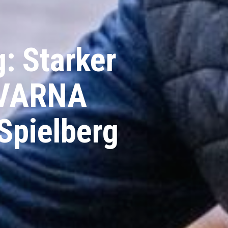
: Starker
QVARNA
Spielberg