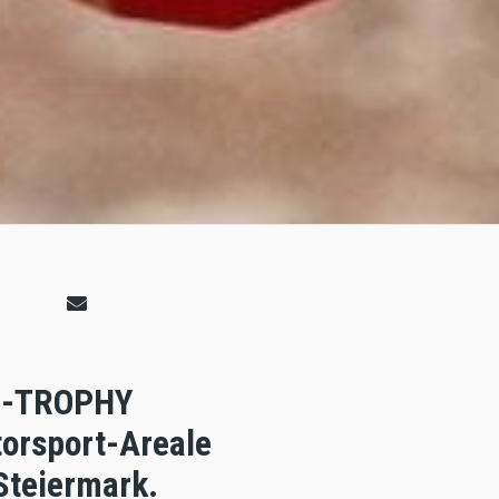
RO-TROPHY
torsport-Areale
 Steiermark.