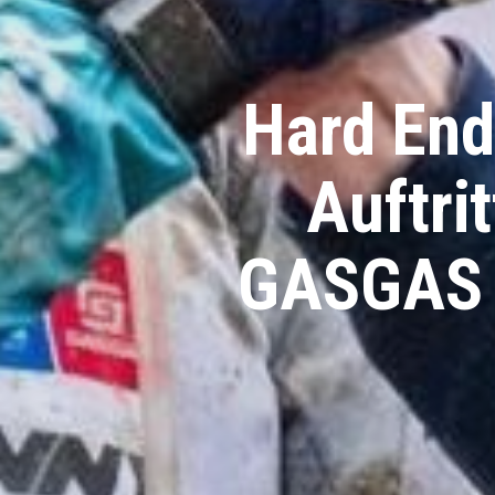
Hard End
Auftr
GASGAS W