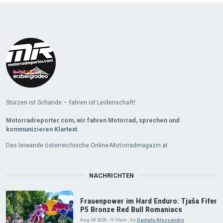
Load
More
Stürzen ist Schande – fahren ist Leidenschaft!
Motorradreporter.com, wir fahren Motorrad, sprechen und
kommunizieren Klartext.
Das leiwande österreichische Online-Motorradmagazin.at
NACHRICHTEN
Frauenpower im Hard Enduro: Tjaša Fifer
P5 Bronze Red Bull Romaniacs
Aug 08 2026 - 9:19am
,
by
Daniele Alessandro