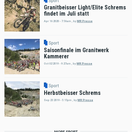
Sport
Granitbeisser Light/Elite Schrems
findet im Juli statt
Apr 16 2020 - 7:56am
,
by
MR Presse
Sport
Saisonfinale im Granitwerk
Kammerer
Oct 02 2019 - 9:27am
,
by
MR Presse
Sport
Herbstbeisser Schrems
Sep 23 2019 - 5:15pm
,
by
MR Presse
MORE SPORT