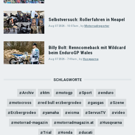
Selbstversuch: Rollerfahren in Neapel
Aug 07 2026 - 10:07am
,
by
Motorradreporter
Billy Bolt: Renncomeback mit Wildcard
beim EnduroGP Wales
Aug 07 2026 - 7:49am
,
by
Husqvarna
SCHLAGWORTE
Archiv
ktm
motogp
Sport
enduro
motocross
red bull erzbergrodeo
gasgas
Szene
Erzbergrodeo
yamaha
eicma
ServusTV
video
motorrad-magazin
motorradmagazin.at
Husqvarna
Trial
Honda
ducati