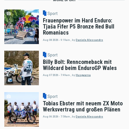
Sport
Frauenpower im Hard Enduro:
Tjaša Fifer P5 Bronze Red Bull
Romaniacs
Aug 08 2026 - 9:19am
,
by
Daniele Alessandro
Sport
Billy Bolt: Renncomeback mit
Wildcard beim EnduroGP Wales
Aug 07 2026 - 7:49am
,
by
Husqvarna
Sport
Tobias Ebster mit neuem ZX Moto
Werksvertrag und großen Plänen
Aug 06 2026 - 7:58am
,
by
Daniele Alessandro