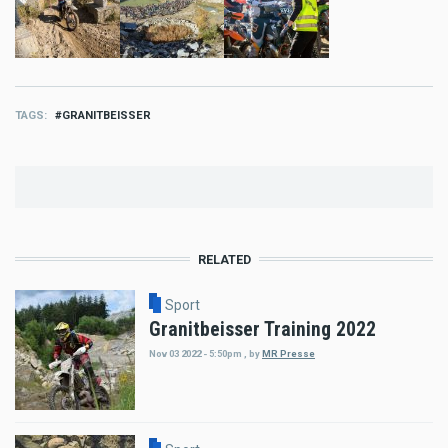
TAGS
GRANITBEISSER
RELATED
Sport
Granitbeisser Training 2022
Nov 03 2022 - 5:50pm
,
by
MR Presse