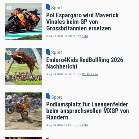
Sport
Pol Espargaro wird Maverick
Vinales beim GP von
Grossbritannien ersetzen
Aug 04 2026 - 6:18pm
,
by
KTM
Sport
Enduro4Kids RedBullRing 2026
Nachbericht
Aug 04 2026 - 6:05pm
,
by
MR Presse
Sport
Podiumsplatz für Laengenfelder
beim anspruchsvollen MXGP von
Flandern
Aug 04 2026 - 5:47pm
,
by
KTM