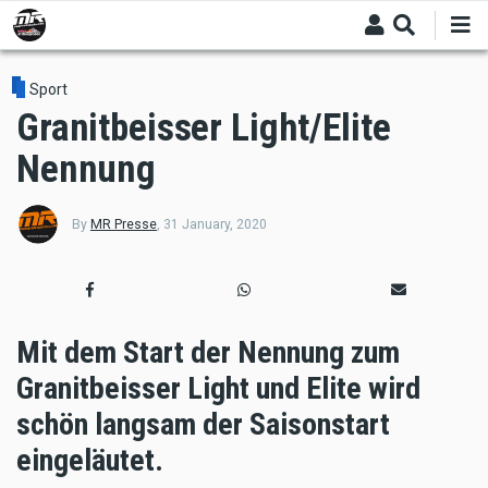
Skip
to
main
content
Sport
Granitbeisser Light/Elite
Nennung
By
MR Presse
,
31 January, 2020
Mit dem Start der Nennung zum
Granitbeisser Light und Elite wird
schön langsam der Saisonstart
eingeläutet.