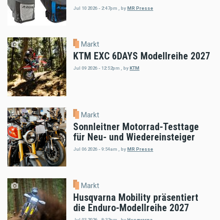
Jul 10 2026 - 2:47pm
,
by
MR Presse
Markt
KTM EXC 6DAYS Modellreihe 2027
Jul 09 2026 - 12:52pm
,
by
KTM
Markt
Sonnleitner Motorrad-Testtage
für Neu- und Wiedereinsteiger
Jul 06 2026 - 9:54am
,
by
MR Presse
Markt
Husqvarna Mobility präsentiert
die Enduro-Modellreihe 2027
Jul 03 2026 - 8:32pm
,
by
Husqvarna