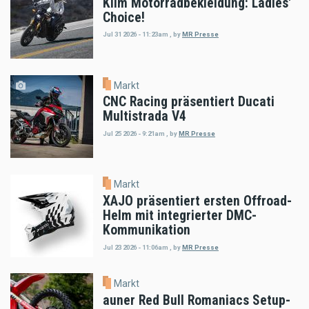
Klim Motorradbekleidung: Ladies'
Choice!
Jul 31 2026 - 11:23am
,
by
MR Presse
Markt
CNC Racing präsentiert Ducati
Multistrada V4
Jul 25 2026 - 9:21am
,
by
MR Presse
Markt
XAJO präsentiert ersten Offroad-
Helm mit integrierter DMC-
Kommunikation
Jul 23 2026 - 11:06am
,
by
MR Presse
Markt
auner Red Bull Romaniacs Setup-