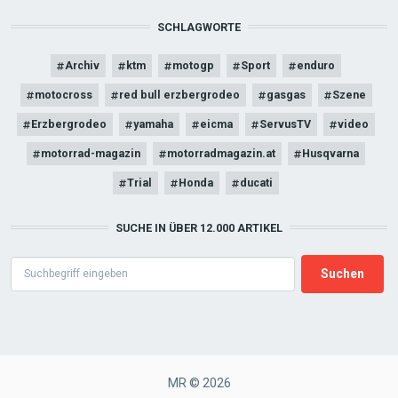
SCHLAGWORTE
Archiv
ktm
motogp
Sport
enduro
motocross
red bull erzbergrodeo
gasgas
Szene
Erzbergrodeo
yamaha
eicma
ServusTV
video
motorrad-magazin
motorradmagazin.at
Husqvarna
Trial
Honda
ducati
SUCHE IN ÜBER 12.000 ARTIKEL
Search
MR © 2026