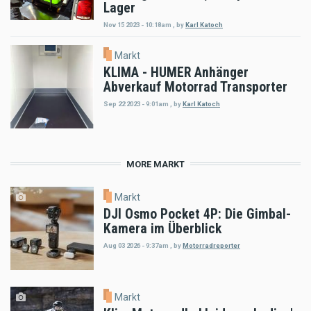
Lager
Nov 15 2023 - 10:18am
,
by
Karl Katoch
Markt
KLIMA - HUMER Anhänger
Abverkauf Motorrad Transporter
Sep 22 2023 - 9:01am
,
by
Karl Katoch
MORE MARKT
Markt
DJI Osmo Pocket 4P: Die Gimbal-
Kamera im Überblick
Aug 03 2026 - 9:37am
,
by
Motorradreporter
Markt