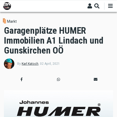
Skip
to
main
content
Markt
Garagenplätze HUMER
Immobilien A1 Lindach und
Gunskirchen OÖ
By
Karl Katoch
,
02 April, 2021