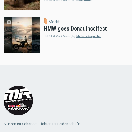
Markt
HMW goes Donauinselfest
Jul 01 2026 - 9:55am
,
by
Motorradreporter
Load
More
Stürzen ist Schande – fahren ist Leidenschaft!