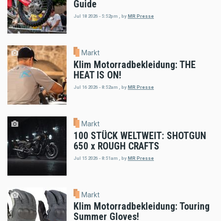
Guide
Jul 18 2026 - 5:52pm
,
by
MR Presse
Markt
Klim Motorradbekleidung: THE
HEAT IS ON!
Jul 16 2026 - 8:52am
,
by
MR Presse
Markt
100 STÜCK WELTWEIT: SHOTGUN
650 x ROUGH CRAFTS
Jul 15 2026 - 8:51am
,
by
MR Presse
Markt
Klim Motorradbekleidung: Touring
Summer Gloves!