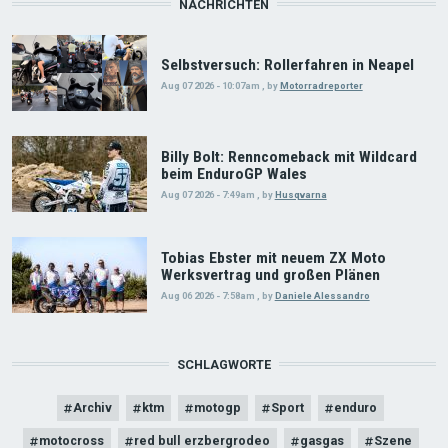
NACHRICHTEN
Selbstversuch: Rollerfahren in Neapel
Aug 07 2026 - 10:07am
,
by
Motorradreporter
Billy Bolt: Renncomeback mit Wildcard
beim EnduroGP Wales
Aug 07 2026 - 7:49am
,
by
Husqvarna
Tobias Ebster mit neuem ZX Moto
Werksvertrag und großen Plänen
Aug 06 2026 - 7:58am
,
by
Daniele Alessandro
SCHLAGWORTE
Archiv
ktm
motogp
Sport
enduro
motocross
red bull erzbergrodeo
gasgas
Szene