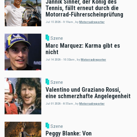
Jannik Sinner, der König des
Tennis, fällt erneut durch die
Motorrad-Führerscheinprüfung
Jul 15 2026 - 9:19am
,
by
Motorradreporter
Szene
Marc Marquez: Karma gibt es
nicht
Jul 14 2026 - 10:32am
,
by
Motorradreporter
Szene
Valentino und Graziano Rossi,
eine schmerzhafte Angelegenheit
Jul 01 2026 - 8:55am
,
by
Motorradreporter
Szene
Peggy Blanke: Von