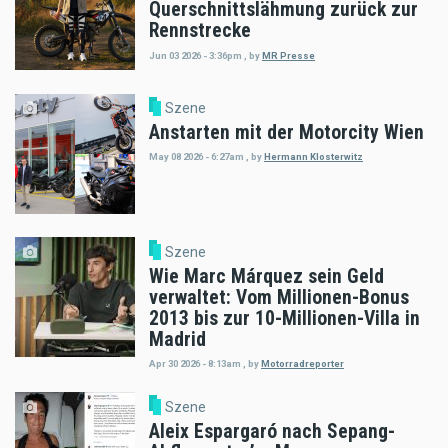
Querschnittslähmung zurück zur
Rennstrecke
Jun 03 2026 - 3:36pm
,
by
MR Presse
Szene
Anstarten mit der Motorcity Wien
May 08 2026 - 6:27am
,
by
Hermann Klosterwitz
Szene
Wie Marc Márquez sein Geld
verwaltet: Vom Millionen-Bonus
2013 bis zur 10-Millionen-Villa in
Madrid
Apr 30 2026 - 8:13am
,
by
Motorradreporter
Szene
Aleix Espargaró nach Sepang-