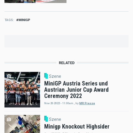
TAGS
MINIGP
RELATED
Szene
MiniGP Austria Series und
Austrian Junior Cup Award
Ceremony 2022
Nov 26 2022 - 11:00am
,
by
MR Presse
Szene
Minigp Knockout Highsider