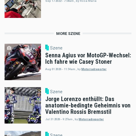
Sep 17 2022 - 7:58am
,
by
Rosa Maria
MORE SZENE
Szene
Senna Agius vor MotoGP-Wechsel:
Ich fahre wie Casey Stoner
Aug 01 2026 - 11:54am
,
by
Motorradreporter
Szene
Jorge Lorenzo enthüllt: Das
anatomie-bedingte Geheimnis von
Valentino Rossis Bremsstil
Jul 31 2026 - 9:27am
,
by
Motorradreporter
Szene