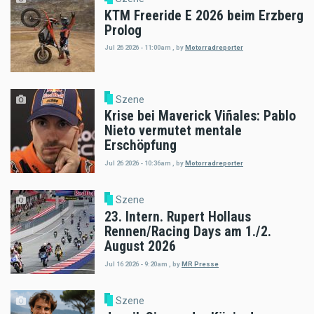
KTM Freeride E 2026 beim Erzberg
Prolog
Jul 26 2026 - 11:00am
,
by
Motorradreporter
Szene
Krise bei Maverick Viñales: Pablo
Nieto vermutet mentale
Erschöpfung
Jul 26 2026 - 10:36am
,
by
Motorradreporter
Szene
23. Intern. Rupert Hollaus
Rennen/Racing Days am 1./2.
August 2026
Jul 16 2026 - 9:20am
,
by
MR Presse
Szene